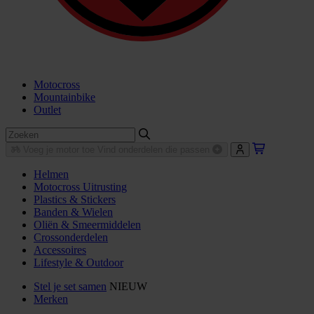
Motocross
Mountainbike
Outlet
Voeg je motor toe
Vind onderdelen die passen
Helmen
Motocross Uitrusting
Plastics & Stickers
Banden & Wielen
Oliën & Smeermiddelen
Crossonderdelen
Accessoires
Lifestyle & Outdoor
Stel je set samen
NIEUW
Merken