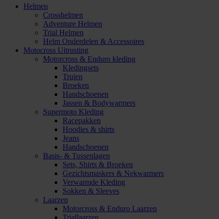
Helmen
Crosshelmen
Adventure Helmen
Trial Helmen
Helm Onderdelen & Accessoires
Motocross Uitrusting
Motorcross & Enduro kleding
Kledingsets
Truien
Broeken
Handschoenen
Jassen & Bodywarmers
Supermoto Kleding
Racepakken
Hoodies & shirts
Jeans
Handschoenen
Basis- & Tussenlagen
Sets, Shirts & Broeken
Gezichtsmaskers & Nekwarmers
Verwarmde Kleding
Sokken & Sleeves
Laarzen
Motorcross & Enduro Laarzen
Triallaarzen