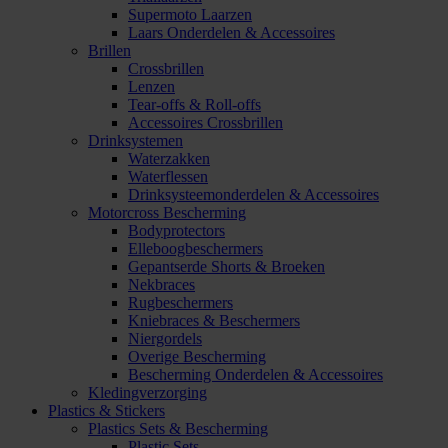
Supermoto Laarzen
Laars Onderdelen & Accessoires
Brillen
Crossbrillen
Lenzen
Tear-offs & Roll-offs
Accessoires Crossbrillen
Drinksystemen
Waterzakken
Waterflessen
Drinksysteemonderdelen & Accessoires
Motorcross Bescherming
Bodyprotectors
Elleboogbeschermers
Gepantserde Shorts & Broeken
Nekbraces
Rugbeschermers
Kniebraces & Beschermers
Niergordels
Overige Bescherming
Bescherming Onderdelen & Accessoires
Kledingverzorging
Plastics & Stickers
Plastics Sets & Bescherming
Plastic Sets