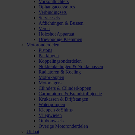
Vorkontluchters
Ophangaccessoires
Verbindingsets
Servicesets
Afdichtingen & Bussen
Veren
Holeshot Apparaat
Drievoudige Klemmen
Motoronderdelen
Pistons
Pakkingen
Koppelingsonderdelen
Nokkenkettingen & Nokkenassen
Radiatoren & Koeling
Motorkappen
Motorlagers
Cilinders & Cilinderkoppen
Carburatoren & Brandstofinjectie
Krukassen & Drijfstangen
Waterpompen
Kleppen & Shims
Vliegwielen
Ombouwsets
Overige Motoronderdelen
Uitlaat