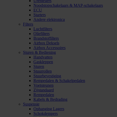
Urentellers
Noodstopschakelaars & MAP-schakelaars
ECU
Starters
Andere elektronica
Filters
Luchtfilters
Oliefilters
Brandstoffilters
Airbox Deksels
Airbox Accessoires
Sturen & Bediening
Handvatten
Gaskleppen
Sturen
Stuurrollen
Stuurbevestiging
Rempedalen & Schakelpedalen
Voetsteunen
Zijstandaard
Rempedalen
Kabels & Bedrading
Suspensie
Ophanging Lagers
Schokdempers