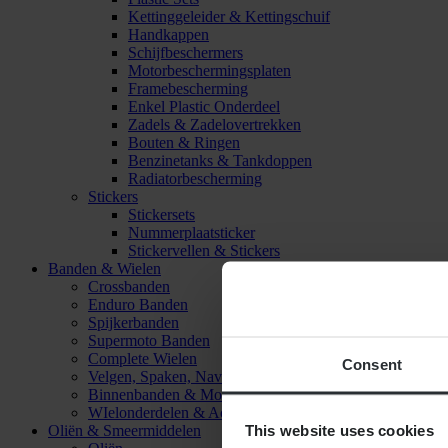
Kettinggeleider & Kettingschuif
Handkappen
Schijfbeschermers
Motorbeschermingsplaten
Framebescherming
Enkel Plastic Onderdeel
Zadels & Zadelovertrekken
Bouten & Ringen
Benzinetanks & Tankdoppen
Radiatorbescherming
Stickers
Stickersets
Nummerplaatsticker
Stickervellen & Stickers
Banden & Wielen
Crossbanden
Enduro Banden
Spijkerbanden
Supermoto Banden
Complete Wielen
Consent
Velgen, Spaken, Naven & Lagers
Binnenbanden & Mousses
WIelonderdelen & Accessoires
This website uses cookies
Oliën & Smeermiddelen