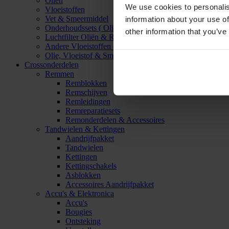
Oliën
We use cookies to personalis
Vloeistoffen
Vet & Smeermiddel
information about your use of
Onderhoudssets ( Olie & Filter)
other information that you’ve
Luchtfilter Oliën & Reinigers
Andere Vloeistoffen & Smeermiddelen
Olie, Vloeistof & Smeermiddel Accessoires
Crossonderdelen
Remmen
Remblokken
Remschijven
Remleidingen
Remreparatiesets
Remonderdelen & Accessoires
Tandwielen & Kettingen
Aandrijfpakket
Tandwielen
Kettingen
Kettingschakels
Asblokken
Accessoires Aandrijfpakket
Accu's & Elektronica
Accu's
Bougies
Ontsteking