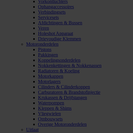
Vorkontluchters
Ophangaccessoires
Verbindingsets
Servicesets
Afdichtingen & Bussen
Veren
Holeshot Apparaat
Drievoudige Klemmen
Motoronderdelen
Pistons
Pakkingen
Koppelingsonderdelen
Nokkenkettingen & Nokkenassen
Radiatoren & Koeling
Motorkappen
Motorlagers
Cilinders & Cilinderkoppen
Carburatoren & Brandstofinjectie
Krukassen & Drijfstangen
Waterpompen
Kleppen & Shims
Vliegwielen
Ombouwsets
Overige Motoronderdelen
Uitlaat