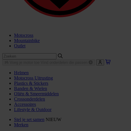
Motocross
Mountainbike
Outlet
Voeg je motor toe
Vind onderdelen die passen
Helmen
Motocross Uitrusting
Plastics & Stickers
Banden & Wielen
Oliën & Smeermiddelen
Crossonderdelen
Accessoires
Lifestyle & Outdoor
Stel je set samen
NIEUW
Merken