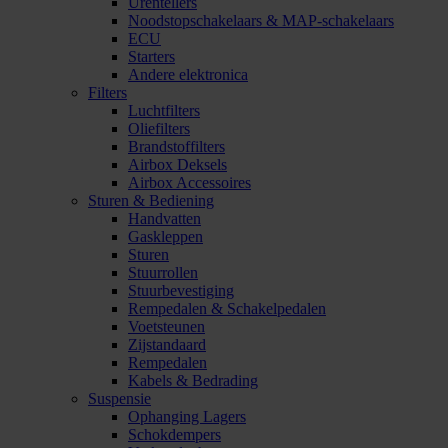
Urentellers
Noodstopschakelaars & MAP-schakelaars
ECU
Starters
Andere elektronica
Filters
Luchtfilters
Oliefilters
Brandstoffilters
Airbox Deksels
Airbox Accessoires
Sturen & Bediening
Handvatten
Gaskleppen
Sturen
Stuurrollen
Stuurbevestiging
Rempedalen & Schakelpedalen
Voetsteunen
Zijstandaard
Rempedalen
Kabels & Bedrading
Suspensie
Ophanging Lagers
Schokdempers