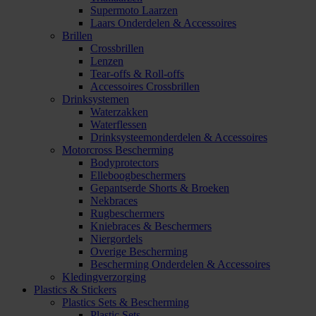
Supermoto Laarzen
Laars Onderdelen & Accessoires
Brillen
Crossbrillen
Lenzen
Tear-offs & Roll-offs
Accessoires Crossbrillen
Drinksystemen
Waterzakken
Waterflessen
Drinksysteemonderdelen & Accessoires
Motorcross Bescherming
Bodyprotectors
Elleboogbeschermers
Gepantserde Shorts & Broeken
Nekbraces
Rugbeschermers
Kniebraces & Beschermers
Niergordels
Overige Bescherming
Bescherming Onderdelen & Accessoires
Kledingverzorging
Plastics & Stickers
Plastics Sets & Bescherming
Plastic Sets