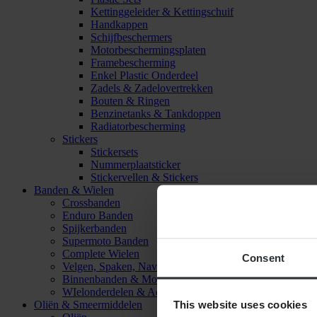
Kettinggeleider & Kettingschuif
Handkappen
Schijfbeschermers
Motorbeschermingsplaten
Framebescherming
Enkel Plastic Onderdeel
Zadels & Zadelovertrekken
Bouten & Ringen
Benzinetanks & Tankdoppen
Radiatorbescherming
Stickers
Stickersets
Nummerplaatsticker
Stickervellen & Stickers
Banden & Wielen
Crossbanden
Enduro Banden
Spijkerbanden
Supermoto Banden
Complete Wielen
Consent
Velgen, Spaken, Naven & Lagers
Binnenbanden & Mousses
WIelonderdelen & Accessoires
This website uses cookies
Oliën & Smeermiddelen