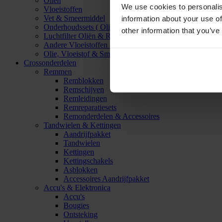
Oliën
We use cookies to personalis
Vloeistoffen
Vet & Smeermiddel
information about your use of
Onderhoudssets ( Olie & Filter)
other information that you’ve
Luchtfilter Oliën & Reinigers
Andere Vloeistoffen & Smeermiddelen
Olie, Vloeistof & Smeermiddel Accessoires
Crossonderdelen
Remmen
Remblokken
Remschijven
Remleidingen
Remreparatiesets
Remonderdelen & Accessoires
Tandwielen & Kettingen
Aandrijfpakket
Tandwielen
Kettingen
Kettingschakels
Asblokken
Accessoires Aandrijfpakket
Accu's & Elektronica
Accu's
Bougies
Ontsteking