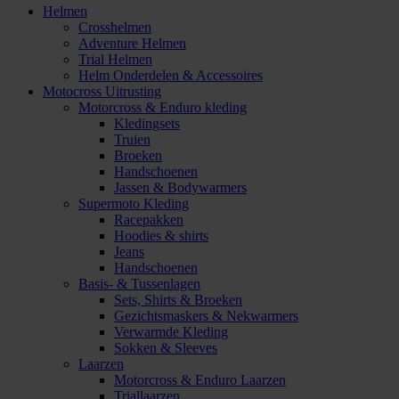
Helmen
Crosshelmen
Adventure Helmen
Trial Helmen
Helm Onderdelen & Accessoires
Motocross Uitrusting
Motorcross & Enduro kleding
Kledingsets
Truien
Broeken
Handschoenen
Jassen & Bodywarmers
Supermoto Kleding
Racepakken
Hoodies & shirts
Jeans
Handschoenen
Basis- & Tussenlagen
Sets, Shirts & Broeken
Gezichtsmaskers & Nekwarmers
Verwarmde Kleding
Sokken & Sleeves
Laarzen
Motorcross & Enduro Laarzen
Triallaarzen