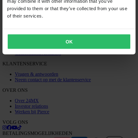
may combine it with other information that you’ve
Algemene Voorwaarden
provided to them or that they’ve collected from your use
Privacybeleid
Verzending & levering
of their services.
Betaling
Retourneren
Herroepingsrecht
Informatie over recycling
OK
Claims & klachten
Bestelstatus
Conformiteitsverklaring
KLANTENSERVICE
Vragen & antwoorden
Neem contact op met de klantenservice
OVER ONS
Over 24MX
Investor relations
Werken bij Pierce
VOLG ONS
BETALINGSMOGELIJKHEDEN