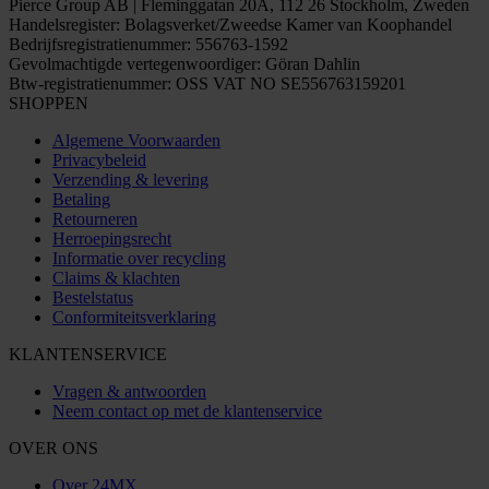
Pierce Group AB | Fleminggatan 20A, 112 26 Stockholm, Zweden
Handelsregister: Bolagsverket/Zweedse Kamer van Koophandel
Bedrijfsregistratienummer: 556763-1592
Gevolmachtigde vertegenwoordiger: Göran Dahlin
Btw-registratienummer: OSS VAT NO SE556763159201
SHOPPEN
Algemene Voorwaarden
Privacybeleid
Verzending & levering
Betaling
Retourneren
Herroepingsrecht
Informatie over recycling
Claims & klachten
Bestelstatus
Conformiteitsverklaring
KLANTENSERVICE
Vragen & antwoorden
Neem contact op met de klantenservice
OVER ONS
Over 24MX