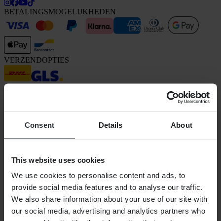
BETALINGSMOGELIJKHEDEN
VERZENDOPTIES
Consent
Details
About
24MX is een onderdeel van Pierce Group AB
This website uses cookies
Pierce Group AB | Fleminggatan 20A, 112 26 Stockholm, Zweden
Handelsregister: Bolagsverket/Zweedse Kamer van Koophandel
We use cookies to personalise content and ads, to
Bedrijfsregistratienummer: 556763-1592
provide social media features and to analyse our traffic.
Gevolmachtigde vertegenwoordiger: Göran Dahlin
We also share information about your use of our site with
Btw-registratienummer: OSS VAT NO SE556763159201
SHOPPEN
our social media, advertising and analytics partners who