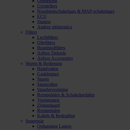
Ontsteking
Urentellers
Noodstopschakelaars & MAP-schakelaars
ECU
Starters
Andere elektronica
Filters
Luchtfilters
Oliefilters
Brandstoffilters
Airbox Deksels
Airbox Accessoires
Sturen & Bediening
Handvatten
Gaskleppen
Sturen
Stuurrollen
Stuurbevestiging
Rempedalen & Schakelpedalen
Voetsteunen
Zijstandaard
Rempedalen
Kabels & Bedrading
Suspensie
Ophanging Lagers