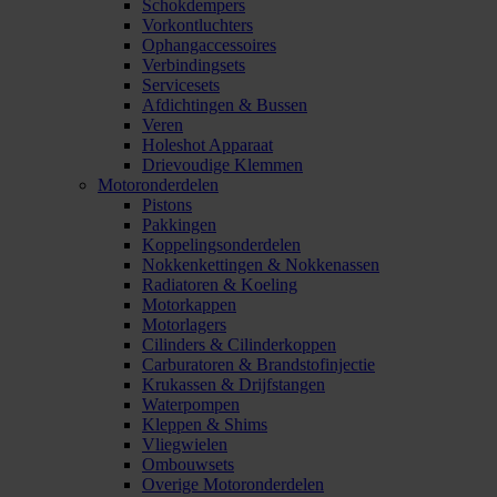
Schokdempers
Vorkontluchters
Ophangaccessoires
Verbindingsets
Servicesets
Afdichtingen & Bussen
Veren
Holeshot Apparaat
Drievoudige Klemmen
Motoronderdelen
Pistons
Pakkingen
Koppelingsonderdelen
Nokkenkettingen & Nokkenassen
Radiatoren & Koeling
Motorkappen
Motorlagers
Cilinders & Cilinderkoppen
Carburatoren & Brandstofinjectie
Krukassen & Drijfstangen
Waterpompen
Kleppen & Shims
Vliegwielen
Ombouwsets
Overige Motoronderdelen