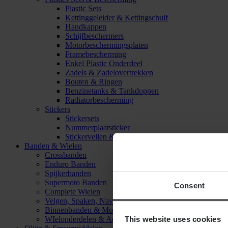
Plastic Sets
Kettinggeleider & Kettingschuif
Handkappen
Schijfbeschermers
Motorbeschermingsplaten
Framebescherming
Enkel Plastic Onderdeel
Zadels & Zadelovertrekken
Bouten & Ringen
Benzinetanks & Tankdoppen
Radiatorbescherming
Stickers
Stickersets
Nummerplaatsticker
Stickervellen & Stickers
Banden & Wielen
Crossbanden
Enduro Banden
Spijkerbanden
Supermoto Banden
Consent
Complete Wielen
Velgen, Spaken, Naven & Lagers
Binnenbanden & Mousses
This website uses cookies
WIelonderdelen & Accessoires