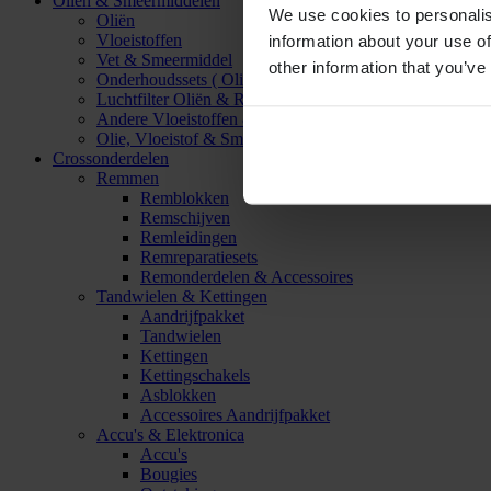
Oliën & Smeermiddelen
We use cookies to personalis
Oliën
Vloeistoffen
information about your use of
Vet & Smeermiddel
other information that you’ve
Onderhoudssets ( Olie & Filter)
Luchtfilter Oliën & Reinigers
Andere Vloeistoffen & Smeermiddelen
Olie, Vloeistof & Smeermiddel Accessoires
Crossonderdelen
Remmen
Remblokken
Remschijven
Remleidingen
Remreparatiesets
Remonderdelen & Accessoires
Tandwielen & Kettingen
Aandrijfpakket
Tandwielen
Kettingen
Kettingschakels
Asblokken
Accessoires Aandrijfpakket
Accu's & Elektronica
Accu's
Bougies