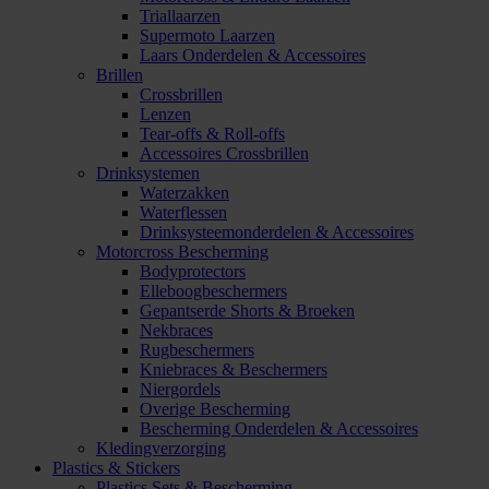
Triallaarzen
Supermoto Laarzen
Laars Onderdelen & Accessoires
Brillen
Crossbrillen
Lenzen
Tear-offs & Roll-offs
Accessoires Crossbrillen
Drinksystemen
Waterzakken
Waterflessen
Drinksysteemonderdelen & Accessoires
Motorcross Bescherming
Bodyprotectors
Elleboogbeschermers
Gepantserde Shorts & Broeken
Nekbraces
Rugbeschermers
Kniebraces & Beschermers
Niergordels
Overige Bescherming
Bescherming Onderdelen & Accessoires
Kledingverzorging
Plastics & Stickers
Plastics Sets & Bescherming