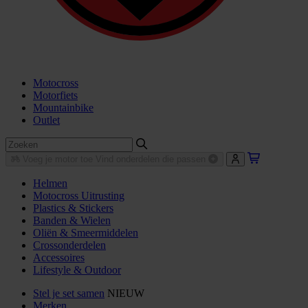
Motocross
Motorfiets
Mountainbike
Outlet
Voeg je motor toe
Vind onderdelen die passen
Helmen
Motocross Uitrusting
Plastics & Stickers
Banden & Wielen
Oliën & Smeermiddelen
Crossonderdelen
Accessoires
Lifestyle & Outdoor
Stel je set samen
NIEUW
Merken