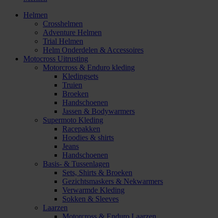
Helmen
Crosshelmen
Adventure Helmen
Trial Helmen
Helm Onderdelen & Accessoires
Motocross Uitrusting
Motorcross & Enduro kleding
Kledingsets
Truien
Broeken
Handschoenen
Jassen & Bodywarmers
Supermoto Kleding
Racepakken
Hoodies & shirts
Jeans
Handschoenen
Basis- & Tussenlagen
Sets, Shirts & Broeken
Gezichtsmaskers & Nekwarmers
Verwarmde Kleding
Sokken & Sleeves
Laarzen
Motorcross & Enduro Laarzen