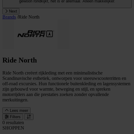
gewoon rondkijkt, het is er allemaal. Alleen makkelijker.
Next
Brands
/
Ride North
Ride North
Ride North creëert rijkleding met een minimalistische
Scandinavische esthetiek, ontworpen voor sneeuwscooterritten en
off-road excursies. Hun functionele buitenkleding en lagensystemen
zijn gebouwd voor warmte, beweging en stijl, en spreken
motorrijders aan die prestaties zoeken zonder opvallende
merkuitingen.
Lees meer
Filters
0 resultaten
SHOPPEN