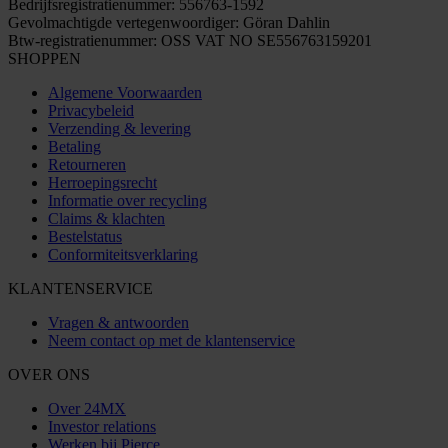
Bedrijfsregistratienummer: 556763-1592
Gevolmachtigde vertegenwoordiger: Göran Dahlin
Btw-registratienummer: OSS VAT NO SE556763159201
SHOPPEN
Algemene Voorwaarden
Privacybeleid
Verzending & levering
Betaling
Retourneren
Herroepingsrecht
Informatie over recycling
Claims & klachten
Bestelstatus
Conformiteitsverklaring
KLANTENSERVICE
Vragen & antwoorden
Neem contact op met de klantenservice
OVER ONS
Over 24MX
Investor relations
Werken bij Pierce