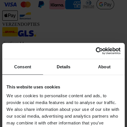
VERZENDOPTIES
Consent
Details
About
24MX is een onderdeel van Pierce Group AB
Pierce Group AB | Fleminggatan 20A, 112 26 Stockholm, Zweden
This website uses cookies
Handelsregister: Bolagsverket/Zweedse Kamer van Koophandel
Bedrijfsregistratienummer: 556763-1592
We use cookies to personalise content and ads, to
Gevolmachtigde vertegenwoordiger: Göran Dahlin
provide social media features and to analyse our traffic.
Btw-registratienummer: OSS VAT NO SE556763159201
We also share information about your use of our site with
SHOPPEN
our social media, advertising and analytics partners who
Algemene Voorwaarden
may combine it with other information that you’ve
Privacybeleid