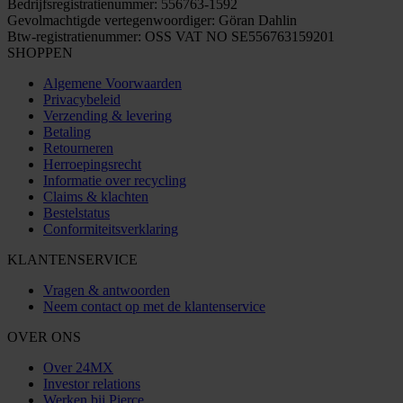
Bedrijfsregistratienummer: 556763-1592
Gevolmachtigde vertegenwoordiger: Göran Dahlin
Btw-registratienummer: OSS VAT NO SE556763159201
SHOPPEN
Algemene Voorwaarden
Privacybeleid
Verzending & levering
Betaling
Retourneren
Herroepingsrecht
Informatie over recycling
Claims & klachten
Bestelstatus
Conformiteitsverklaring
KLANTENSERVICE
Vragen & antwoorden
Neem contact op met de klantenservice
OVER ONS
Over 24MX
Investor relations
Werken bij Pierce