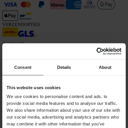
VERZENDOPTIES
Consent
Details
About
24MX is een onderdeel van Pierce Group AB
Pierce Group AB | Fleminggatan 20A, 112 26 Stockholm, Zweden
This website uses cookies
Handelsregister: Bolagsverket/Zweedse Kamer van Koophandel
Bedrijfsregistratienummer: 556763-1592
We use cookies to personalise content and ads, to
Gevolmachtigde vertegenwoordiger: Göran Dahlin
provide social media features and to analyse our traffic.
Btw-registratienummer: OSS VAT NO SE556763159201
We also share information about your use of our site with
SHOPPEN
our social media, advertising and analytics partners who
Algemene Voorwaarden
may combine it with other information that you’ve
Privacybeleid