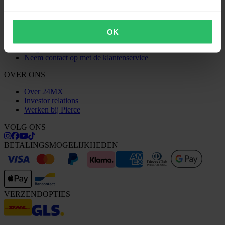
Bestelstatus
Conformiteitsverklaring
KLANTENSERVICE
OK
Vragen & antwoorden
Neem contact op met de klantenservice
OVER ONS
Over 24MX
Investor relations
Werken bij Pierce
VOLG ONS
BETALINGSMOGELIJKHEDEN
VERZENDOPTIES