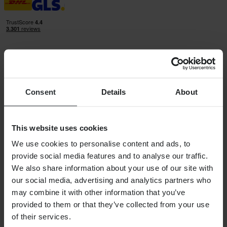
24MX is een onderdeel van Pierce Group AB
Consent
Details
About
Pierce Group AB | Fleminggatan 20A, 112 26 Stockholm, Zweden
Handelsregister: Bolagsverket/Zweedse Kamer van Koophandel
Bedrijfsregistratienummer: 556763-1592
Gevolmachtigde vertegenwoordiger: Göran Dahlin
This website uses cookies
Btw-registratienummer: OSS VAT NO SE556763159201
SHOPPEN
We use cookies to personalise content and ads, to
provide social media features and to analyse our traffic.
Algemene Voorwaarden
We also share information about your use of our site with
Privacybeleid
Verzending & levering
our social media, advertising and analytics partners who
Betaling
may combine it with other information that you’ve
Retourneren
provided to them or that they’ve collected from your use
Herroepingsrecht
Informatie over recycling
of their services.
Claims & klachten