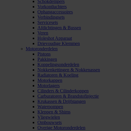
Schokdempers
Vorkontluchters
Ophangaccessoires
Verbindingsets
Servicesets
Afdichtingen & Bussen
Veren
Holeshot Apparaat
Drievoudige Klemmen
Motoronderdelen
Pistons
Pakkingen
Koppelingsonderdelen
Nokkenkettingen & Nokkenassen
Radiatoren & Koeling
Motorkappen
Motorlagers
Cilinders & Cilinderkoppen
Carburatoren & Brandstofinjectie
Krukassen & Drijfstangen
Waterpompen
Kleppen & Shims
Vliegwielen
Ombouwsets
Overige Motoronderdelen