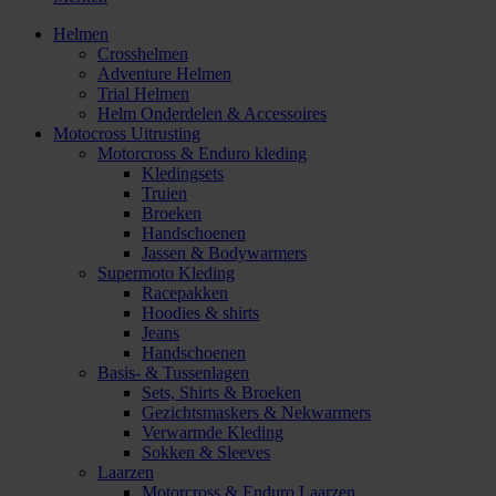
Helmen
Crosshelmen
Adventure Helmen
Trial Helmen
Helm Onderdelen & Accessoires
Motocross Uitrusting
Motorcross & Enduro kleding
Kledingsets
Truien
Broeken
Handschoenen
Jassen & Bodywarmers
Supermoto Kleding
Racepakken
Hoodies & shirts
Jeans
Handschoenen
Basis- & Tussenlagen
Sets, Shirts & Broeken
Gezichtsmaskers & Nekwarmers
Verwarmde Kleding
Sokken & Sleeves
Laarzen
Motorcross & Enduro Laarzen