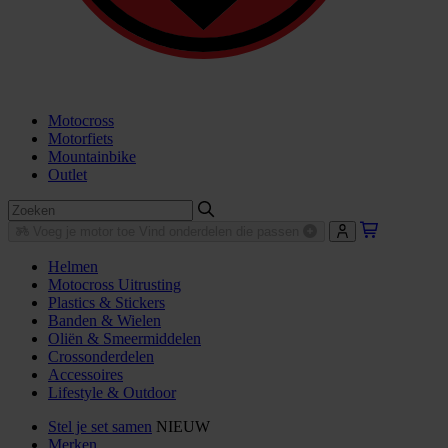
Motocross
Motorfiets
Mountainbike
Outlet
Voeg je motor toe
Vind onderdelen die passen
Helmen
Motocross Uitrusting
Plastics & Stickers
Banden & Wielen
Oliën & Smeermiddelen
Crossonderdelen
Accessoires
Lifestyle & Outdoor
Stel je set samen
NIEUW
Merken