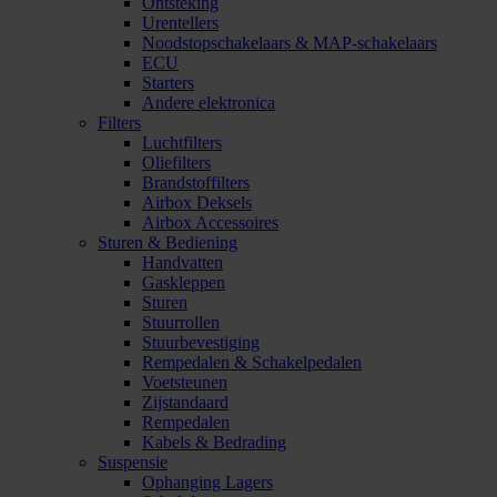
Ontsteking
Urentellers
Noodstopschakelaars & MAP-schakelaars
ECU
Starters
Andere elektronica
Filters
Luchtfilters
Oliefilters
Brandstoffilters
Airbox Deksels
Airbox Accessoires
Sturen & Bediening
Handvatten
Gaskleppen
Sturen
Stuurrollen
Stuurbevestiging
Rempedalen & Schakelpedalen
Voetsteunen
Zijstandaard
Rempedalen
Kabels & Bedrading
Suspensie
Ophanging Lagers