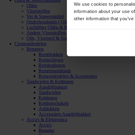
Oliën & Smeermiddelen
We use cookies to personalis
Oliën
Vloeistoffen
information about your use of
Vet & Smeermiddel
other information that you’ve
Onderhoudssets ( Olie & Filter)
Luchtfilter Oliën & Reinigers
Andere Vloeistoffen & Smeermiddelen
Olie, Vloeistof & Smeermiddel Accessoires
Crossonderdelen
Remmen
Remblokken
Remschijven
Remleidingen
Remreparatiesets
Remonderdelen & Accessoires
Tandwielen & Kettingen
Aandrijfpakket
Tandwielen
Kettingen
Kettingschakels
Asblokken
Accessoires Aandrijfpakket
Accu's & Elektronica
Accu's
Bougies