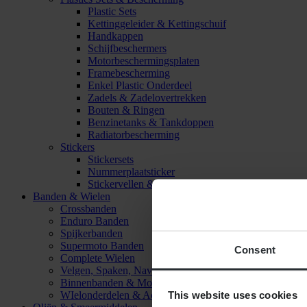
Plastic Sets
Kettinggeleider & Kettingschuif
Handkappen
Schijfbeschermers
Motorbeschermingsplaten
Framebescherming
Enkel Plastic Onderdeel
Zadels & Zadelovertrekken
Bouten & Ringen
Benzinetanks & Tankdoppen
Radiatorbescherming
Stickers
Stickersets
Nummerplaatsticker
Stickervellen & Stickers
Banden & Wielen
Crossbanden
Enduro Banden
Spijkerbanden
Supermoto Banden
Consent
Complete Wielen
Velgen, Spaken, Naven & Lagers
Binnenbanden & Mousses
This website uses cookies
WIelonderdelen & Accessoires