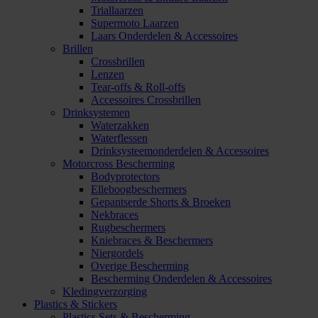
Triallaarzen
Supermoto Laarzen
Laars Onderdelen & Accessoires
Brillen
Crossbrillen
Lenzen
Tear-offs & Roll-offs
Accessoires Crossbrillen
Drinksystemen
Waterzakken
Waterflessen
Drinksysteemonderdelen & Accessoires
Motorcross Bescherming
Bodyprotectors
Elleboogbeschermers
Gepantserde Shorts & Broeken
Nekbraces
Rugbeschermers
Kniebraces & Beschermers
Niergordels
Overige Bescherming
Bescherming Onderdelen & Accessoires
Kledingverzorging
Plastics & Stickers
Plastics Sets & Bescherming