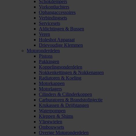
Schokdempers
Vorkontluchters
Ophangaccessoires
Verbindingsets
Servicesets
Afdichtingen & Bussen
Veren
Holeshot Apparaat
Drievoudige Klemmen
Motoronderdelen
Pistons
Pakkingen
Koppelingsonderdelen
Nokkenkettingen & Nokkenassen
Radiatoren & Koeling
Motorkappen
Motorlagers
Cilinders & Cilinderkoppen
Carburatoren & Brandstofinjectie
Krukassen & Drijfstangen
Waterpompen
Kleppen & Shims
Vliegwielen
Ombouwsets
Overige Motoronderdelen