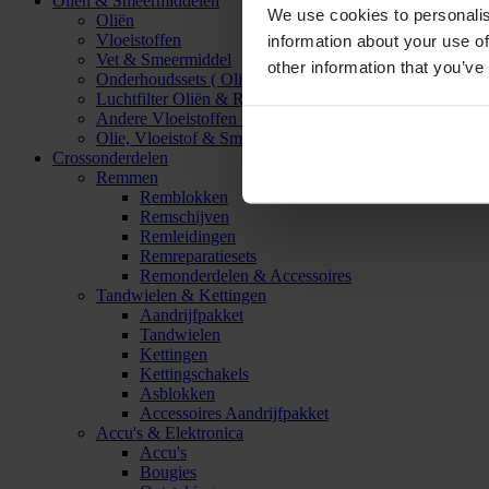
Oliën & Smeermiddelen
We use cookies to personalis
Oliën
Vloeistoffen
information about your use of
Vet & Smeermiddel
other information that you’ve
Onderhoudssets ( Olie & Filter)
Luchtfilter Oliën & Reinigers
Andere Vloeistoffen & Smeermiddelen
Olie, Vloeistof & Smeermiddel Accessoires
Crossonderdelen
Remmen
Remblokken
Remschijven
Remleidingen
Remreparatiesets
Remonderdelen & Accessoires
Tandwielen & Kettingen
Aandrijfpakket
Tandwielen
Kettingen
Kettingschakels
Asblokken
Accessoires Aandrijfpakket
Accu's & Elektronica
Accu's
Bougies