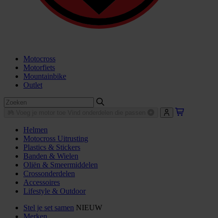
Motocross
Motorfiets
Mountainbike
Outlet
Voeg je motor toe
Vind onderdelen die passen
Helmen
Motocross Uitrusting
Plastics & Stickers
Banden & Wielen
Oliën & Smeermiddelen
Crossonderdelen
Accessoires
Lifestyle & Outdoor
Stel je set samen
NIEUW
Merken