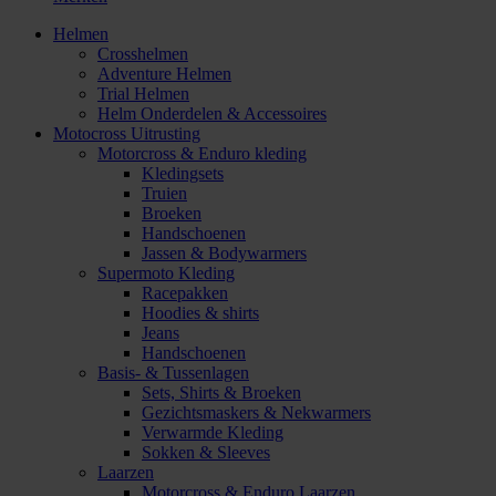
Helmen
Crosshelmen
Adventure Helmen
Trial Helmen
Helm Onderdelen & Accessoires
Motocross Uitrusting
Motorcross & Enduro kleding
Kledingsets
Truien
Broeken
Handschoenen
Jassen & Bodywarmers
Supermoto Kleding
Racepakken
Hoodies & shirts
Jeans
Handschoenen
Basis- & Tussenlagen
Sets, Shirts & Broeken
Gezichtsmaskers & Nekwarmers
Verwarmde Kleding
Sokken & Sleeves
Laarzen
Motorcross & Enduro Laarzen