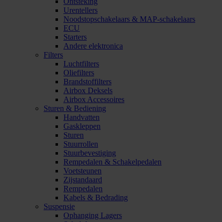
Ontsteking
Urentellers
Noodstopschakelaars & MAP-schakelaars
ECU
Starters
Andere elektronica
Filters
Luchtfilters
Oliefilters
Brandstoffilters
Airbox Deksels
Airbox Accessoires
Sturen & Bediening
Handvatten
Gaskleppen
Sturen
Stuurrollen
Stuurbevestiging
Rempedalen & Schakelpedalen
Voetsteunen
Zijstandaard
Rempedalen
Kabels & Bedrading
Suspensie
Ophanging Lagers