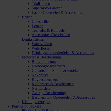
Triallaarzen
Supermoto Laarzen
Laars Onderdelen & Accessoires
Brillen
Crossbrillen
Lenzen
Tear-offs & Roll-offs
Accessoires Crossbrillen
Drinksystemen
Waterzakken
Waterflessen
Drinksysteemonderdelen & Accessoires
Motorcross Bescherming
Bodyprotectors
Elleboogbeschermers
Gepantserde Shorts & Broeken
Nekbraces
Rugbeschermers
Kniebraces & Beschermers
Niergordels
Overige Bescherming
Bescherming Onderdelen & Accessoires
Kledingverzorging
Plastics & Stickers
Plastics Sets & Bescherming