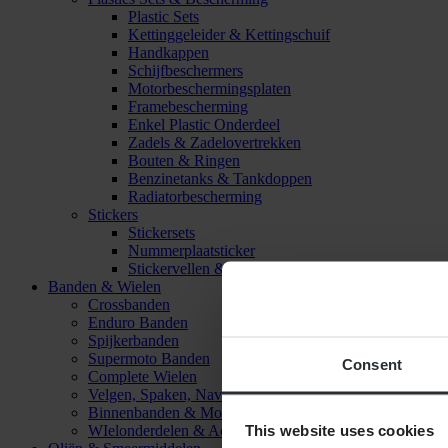
Plastic Sets
Kettinggeleider & Kettingschuif
Handkappen
Schijfbeschermers
Motorbeschermingsplaten
Framebescherming
Enkel Plastic Onderdeel
Zadels & Zadelovertrekken
Bouten & Ringen
Benzinetanks & Tankdoppen
Radiatorbescherming
Stickers
Stickersets
Nummerplaatsticker
Stickervellen & Stickers
Banden & Wielen
Crossbanden
Enduro Banden
Spijkerbanden
Supermoto Banden
Consent
Complete Wielen
Velgen, Spaken, Naven & Lagers
Binnenbanden & Mousses
This website uses cookies
WIelonderdelen & Accessoires