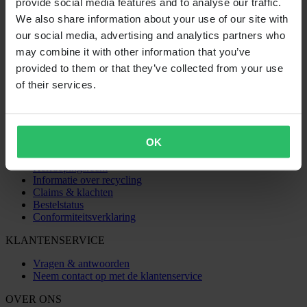
provide social media features and to analyse our traffic.
24MX is een onderdeel van Pierce Group AB
We also share information about your use of our site with
Pierce Group AB | Fleminggatan 20A, 112 26 Stockholm, Zweden
Handelsregister: Bolagsverket/Zweedse Kamer van Koophandel
our social media, advertising and analytics partners who
Bedrijfsregistratienummer: 556763-1592
may combine it with other information that you’ve
Gevolmachtigde vertegenwoordiger: Göran Dahlin
provided to them or that they’ve collected from your use
Btw-registratienummer: OSS VAT NO SE556763159201
SHOPPEN
of their services.
Algemene Voorwaarden
Privacybeleid
Verzending & levering
OK
Betaling
Retourneren
Herroepingsrecht
Informatie over recycling
Claims & klachten
Bestelstatus
Conformiteitsverklaring
KLANTENSERVICE
Vragen & antwoorden
Neem contact op met de klantenservice
OVER ONS