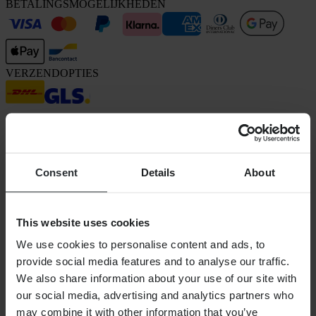
BETALINGSMOGELIJKHEDEN
VERZENDOPTIES
Consent
Details
About
24MX is een onderdeel van Pierce Group AB
This website uses cookies
Pierce Group AB | Fleminggatan 20A, 112 26 Stockholm, Zweden
Handelsregister: Bolagsverket/Zweedse Kamer van Koophandel
We use cookies to personalise content and ads, to
Bedrijfsregistratienummer: 556763-1592
provide social media features and to analyse our traffic.
Gevolmachtigde vertegenwoordiger: Göran Dahlin
Btw-registratienummer: OSS VAT NO SE556763159201
We also share information about your use of our site with
SHOPPEN
our social media, advertising and analytics partners who
Algemene Voorwaarden
may combine it with other information that you’ve