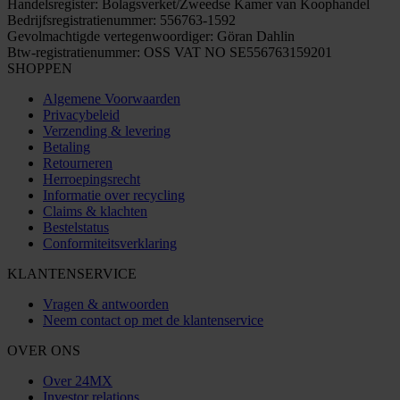
Handelsregister: Bolagsverket/Zweedse Kamer van Koophandel
Bedrijfsregistratienummer: 556763-1592
Gevolmachtigde vertegenwoordiger: Göran Dahlin
Btw-registratienummer: OSS VAT NO SE556763159201
SHOPPEN
Algemene Voorwaarden
Privacybeleid
Verzending & levering
Betaling
Retourneren
Herroepingsrecht
Informatie over recycling
Claims & klachten
Bestelstatus
Conformiteitsverklaring
KLANTENSERVICE
Vragen & antwoorden
Neem contact op met de klantenservice
OVER ONS
Over 24MX
Investor relations