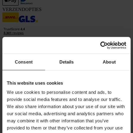
VERZENDOPTIES
Consent
Details
About
24MX is een onderdeel van Pierce Group AB
Pierce Group AB | Fleminggatan 20A, 112 26 Stockholm, Zweden
Handelsregister: Bolagsverket/Zweedse Kamer van Koophandel
This website uses cookies
Bedrijfsregistratienummer: 556763-1592
Gevolmachtigde vertegenwoordiger: Göran Dahlin
We use cookies to personalise content and ads, to
Btw-registratienummer: OSS VAT NO SE556763159201
provide social media features and to analyse our traffic.
SHOPPEN
We also share information about your use of our site with
Algemene Voorwaarden
our social media, advertising and analytics partners who
Privacybeleid
Verzending & levering
may combine it with other information that you’ve
Betaling
provided to them or that they’ve collected from your use
Retourneren