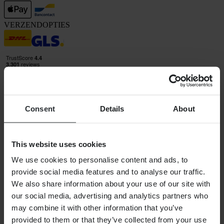
VERZENDOPTIES
Consent
Details
About
24MX is een onderdeel van Pierce Group AB
Pierce Group AB | Fleminggatan 20A, 112 26 Stockholm, Zweden
Handelsregister: Bolagsverket/Zweedse Kamer van Koophandel
This website uses cookies
Bedrijfsregistratienummer: 556763-1592
Gevolmachtigde vertegenwoordiger: Göran Dahlin
We use cookies to personalise content and ads, to
Btw-registratienummer: OSS VAT NO SE556763159201
provide social media features and to analyse our traffic.
SHOPPEN
We also share information about your use of our site with
Algemene Voorwaarden
our social media, advertising and analytics partners who
Privacybeleid
may combine it with other information that you’ve
Verzending & levering
provided to them or that they’ve collected from your use
Betaling