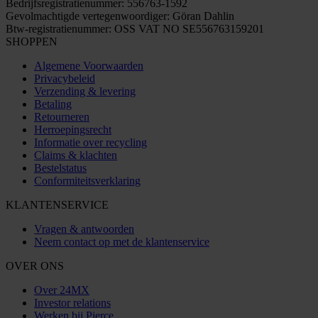
Bedrijfsregistratienummer: 556763-1592
Gevolmachtigde vertegenwoordiger: Göran Dahlin
Btw-registratienummer: OSS VAT NO SE556763159201
SHOPPEN
Algemene Voorwaarden
Privacybeleid
Verzending & levering
Betaling
Retourneren
Herroepingsrecht
Informatie over recycling
Claims & klachten
Bestelstatus
Conformiteitsverklaring
KLANTENSERVICE
Vragen & antwoorden
Neem contact op met de klantenservice
OVER ONS
Over 24MX
Investor relations
Werken bij Pierce