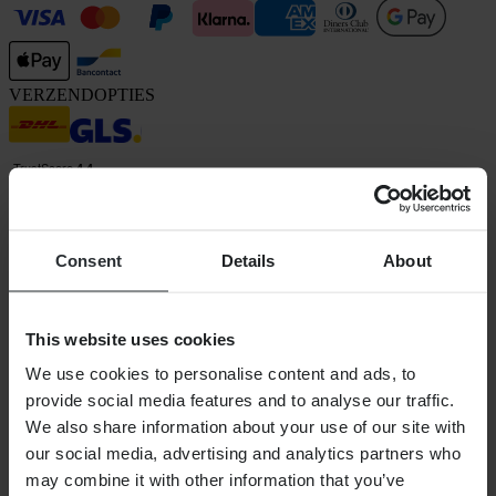
VERZENDOPTIES
Consent
Details
About
24MX is een onderdeel van Pierce Group AB
Pierce Group AB | Fleminggatan 20A, 112 26 Stockholm, Zweden
This website uses cookies
Handelsregister: Bolagsverket/Zweedse Kamer van Koophandel
Bedrijfsregistratienummer: 556763-1592
We use cookies to personalise content and ads, to
Gevolmachtigde vertegenwoordiger: Göran Dahlin
provide social media features and to analyse our traffic.
Btw-registratienummer: OSS VAT NO SE556763159201
We also share information about your use of our site with
SHOPPEN
our social media, advertising and analytics partners who
Algemene Voorwaarden
may combine it with other information that you’ve
Privacybeleid