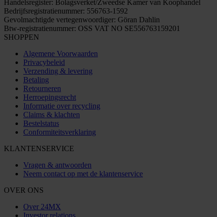
Handelsregister: Bolagsverket/Zweedse Kamer van Koophandel
Bedrijfsregistratienummer: 556763-1592
Gevolmachtigde vertegenwoordiger: Göran Dahlin
Btw-registratienummer: OSS VAT NO SE556763159201
SHOPPEN
Algemene Voorwaarden
Privacybeleid
Verzending & levering
Betaling
Retourneren
Herroepingsrecht
Informatie over recycling
Claims & klachten
Bestelstatus
Conformiteitsverklaring
KLANTENSERVICE
Vragen & antwoorden
Neem contact op met de klantenservice
OVER ONS
Over 24MX
Investor relations