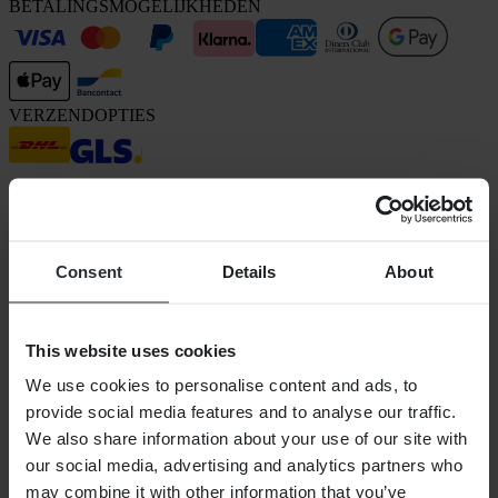
BETALINGSMOGELIJKHEDEN
VERZENDOPTIES
Consent
Details
About
24MX is een onderdeel van Pierce Group AB
This website uses cookies
Pierce Group AB | Fleminggatan 20A, 112 26 Stockholm, Zweden
Handelsregister: Bolagsverket/Zweedse Kamer van Koophandel
We use cookies to personalise content and ads, to
Bedrijfsregistratienummer: 556763-1592
provide social media features and to analyse our traffic.
Gevolmachtigde vertegenwoordiger: Göran Dahlin
Btw-registratienummer: OSS VAT NO SE556763159201
We also share information about your use of our site with
SHOPPEN
our social media, advertising and analytics partners who
Algemene Voorwaarden
may combine it with other information that you’ve