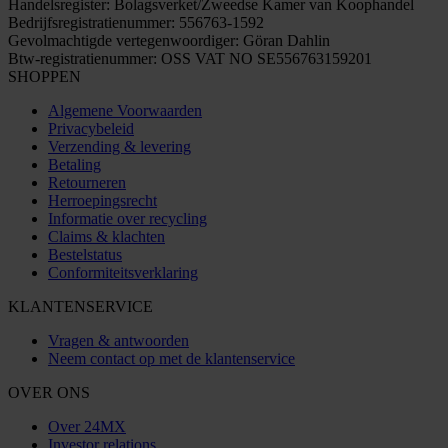
Handelsregister: Bolagsverket/Zweedse Kamer van Koophandel
Bedrijfsregistratienummer: 556763-1592
Gevolmachtigde vertegenwoordiger: Göran Dahlin
Btw-registratienummer: OSS VAT NO SE556763159201
SHOPPEN
Algemene Voorwaarden
Privacybeleid
Verzending & levering
Betaling
Retourneren
Herroepingsrecht
Informatie over recycling
Claims & klachten
Bestelstatus
Conformiteitsverklaring
KLANTENSERVICE
Vragen & antwoorden
Neem contact op met de klantenservice
OVER ONS
Over 24MX
Investor relations