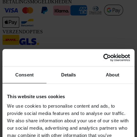
BETALINGSMOGELIJKHEDEN
VERZENDOPTIES
Consent
Details
About
24MX is een onderdeel van Pierce Group AB
This website uses cookies
Pierce Group AB | Fleminggatan 20A, 112 26 Stockholm, Zweden
Handelsregister: Bolagsverket/Zweedse Kamer van Koophandel
We use cookies to personalise content and ads, to
Bedrijfsregistratienummer: 556763-1592
provide social media features and to analyse our traffic.
Gevolmachtigde vertegenwoordiger: Göran Dahlin
Btw-registratienummer: OSS VAT NO SE556763159201
We also share information about your use of our site with
SHOPPEN
our social media, advertising and analytics partners who
Algemene Voorwaarden
may combine it with other information that you’ve