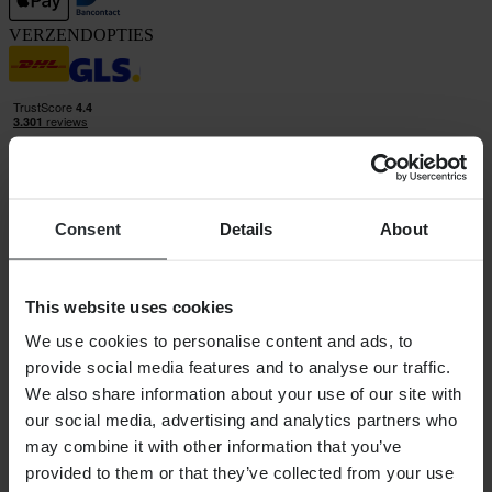
VERZENDOPTIES
Consent
Details
About
24MX is een onderdeel van Pierce Group AB
Pierce Group AB | Fleminggatan 20A, 112 26 Stockholm, Zweden
Handelsregister: Bolagsverket/Zweedse Kamer van Koophandel
This website uses cookies
Bedrijfsregistratienummer: 556763-1592
Gevolmachtigde vertegenwoordiger: Göran Dahlin
We use cookies to personalise content and ads, to
Btw-registratienummer: OSS VAT NO SE556763159201
provide social media features and to analyse our traffic.
SHOPPEN
We also share information about your use of our site with
Algemene Voorwaarden
our social media, advertising and analytics partners who
Privacybeleid
Verzending & levering
may combine it with other information that you’ve
Betaling
provided to them or that they’ve collected from your use
Retourneren