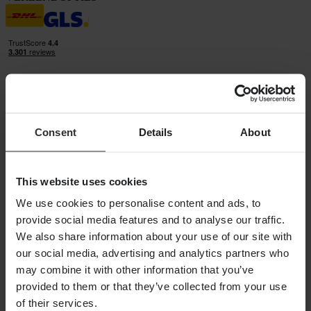
Consent
Details
About
24MX is een onderdeel van Pierce Group AB
Pierce Group AB | Fleminggatan 20A, 112 26 Stockholm, Zweden
Handelsregister: Bolagsverket/Zweedse Kamer van Koophandel
Bedrijfsregistratienummer: 556763-1592
This website uses cookies
Gevolmachtigde vertegenwoordiger: Göran Dahlin
Btw-registratienummer: OSS VAT NO SE556763159201
We use cookies to personalise content and ads, to
SHOPPEN
provide social media features and to analyse our traffic.
Algemene Voorwaarden
We also share information about your use of our site with
Privacybeleid
our social media, advertising and analytics partners who
Verzending & levering
Betaling
may combine it with other information that you’ve
Retourneren
provided to them or that they’ve collected from your use
Herroepingsrecht
of their services.
Informatie over recycling