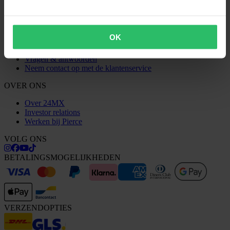
Claims & klachten
Bestelstatus
Conformiteitsverklaring
OK
KLANTENSERVICE
Vragen & antwoorden
Neem contact op met de klantenservice
OVER ONS
Over 24MX
Investor relations
Werken bij Pierce
VOLG ONS
BETALINGSMOGELIJKHEDEN
VERZENDOPTIES