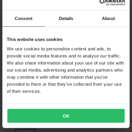
€ 37,75
Stuurpen Zoom Tequila Zwart
Consent
Details
About
SHOPPEN
Algemene Voorwaarden
This website uses cookies
Privacybeleid
Verzending & levering
We use cookies to personalise content and ads, to
Betaling
provide social media features and to analyse our traffic.
Retourneren
Herroepingsrecht
We also share information about your use of our site with
Informatie over recycling
our social media, advertising and analytics partners who
Claims & klachten
may combine it with other information that you’ve
Bestelstatus
Conformiteitsverklaring
provided to them or that they’ve collected from your use
of their services.
KLANTENSERVICE
Vragen & antwoorden
Neem contact op met de klantenservice
OK
OVER ONS
Over 24MX