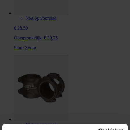
Niet op voorraad
€ 28,50
Oorspronkelijk:
€ 39,75
Stuur Zoom
Niet op voorraad