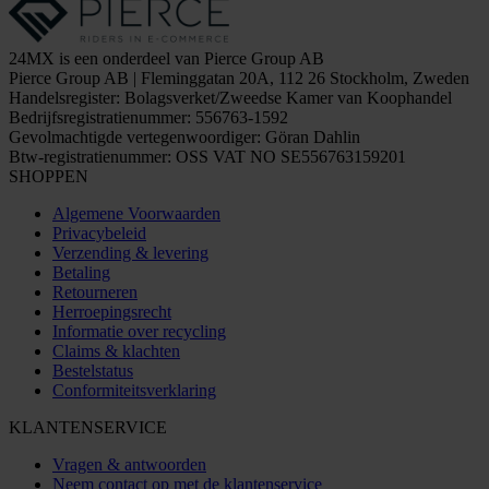
24MX is een onderdeel van Pierce Group AB
Pierce Group AB | Fleminggatan 20A, 112 26 Stockholm, Zweden
Handelsregister: Bolagsverket/Zweedse Kamer van Koophandel
Bedrijfsregistratienummer: 556763-1592
Gevolmachtigde vertegenwoordiger: Göran Dahlin
Btw-registratienummer: OSS VAT NO SE556763159201
SHOPPEN
Algemene Voorwaarden
Privacybeleid
Verzending & levering
Betaling
Retourneren
Herroepingsrecht
Informatie over recycling
Claims & klachten
Bestelstatus
Conformiteitsverklaring
KLANTENSERVICE
Vragen & antwoorden
Neem contact op met de klantenservice