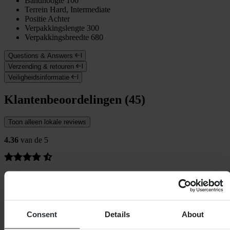
Bandhoogte
100
Terrein
Hard, Intermediate
Positie
Achter
Verpakkingslengte
300
Verpakkingsbreedte
680
Questions & Answers
Verzending & retouren
Veiligheidsinformatie
Klantenbeoordelingen (45)
Toon alleen lokale reviews
4.36
van de 5
Gebaseerd op 45 beoordelingen
5
29
4
Consent
Details
About
7
3