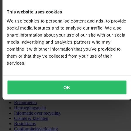
5
2
This website uses cookies
4
1
We use cookies to personalise content and ads, to provide
0
social media features and to analyse our traffic. We also
share information about your use of our site with our social
media, advertising and analytics partners who may
combine it with other information that you’ve provided to
them or that they’ve collected from your use of their
Laden...
services.
SHOPPEN
Algemene Voorwaarden
Privacybeleid
OK
Verzending & levering
Betaling
Retourneren
Herroepingsrecht
Informatie over recycling
Claims & klachten
Bestelstatus
Conformiteitsverklaring