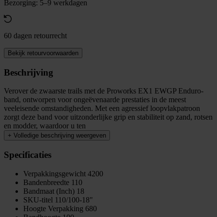
Bezorging: 5–9 werkdagen
60 dagen retourrecht
Bekijk retourvoorwaarden
Beschrijving
Verover de zwaarste trails met de Proworks EX1 EWGP Enduro-
band, ontworpen voor ongeëvenaarde prestaties in de meest
veeleisende omstandigheden. Met een agressief loopvlakpatroon
zorgt deze band voor uitzonderlijke grip en stabiliteit op zand, rotsen
en modder, waardoor u ten
+
Volledige beschrijving weergeven
Specificaties
Verpakkingsgewicht
4200
Bandenbreedte
110
Bandmaat (Inch)
18
SKU-titel
110/100-18"
Hoogte Verpakking
680