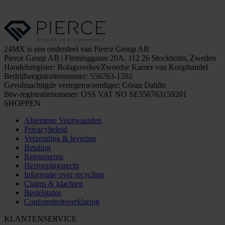
24MX is een onderdeel van Pierce Group AB
Pierce Group AB | Fleminggatan 20A, 112 26 Stockholm, Zweden
Handelsregister: Bolagsverket/Zweedse Kamer van Koophandel
Bedrijfsregistratienummer: 556763-1592
Gevolmachtigde vertegenwoordiger: Göran Dahlin
Btw-registratienummer: OSS VAT NO SE556763159201
SHOPPEN
Algemene Voorwaarden
Privacybeleid
Verzending & levering
Betaling
Retourneren
Herroepingsrecht
Informatie over recycling
Claims & klachten
Bestelstatus
Conformiteitsverklaring
KLANTENSERVICE