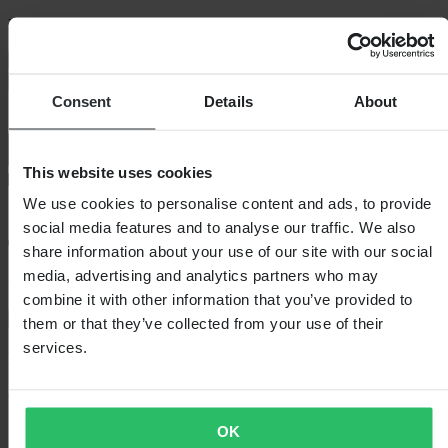
Bandenbreedte / Bandhoogte:
100 / 90
Bandenbreedte / Bandhoogte: 100 / 90
In winkelwagen
Consent
Details
About
This website uses cookies
We use cookies to personalise content and ads, to provide
Bezorging: 5–9 werkdagen
social media features and to analyse our traffic. We also
share information about your use of our site with our social
media, advertising and analytics partners who may
60 dagen retourrecht
combine it with other information that you’ve provided to
Bekijk retourvoorwaarden
them or that they’ve collected from your use of their
services.
Beschrijving
Ontwikkeld en getest in de Grand National Cross Country Series,
levert de racebewezen bandsamenstelling van de SI uitstekende
OK
tractie in zachte/gemiddelde omstandigheden. De antiflex-noppen