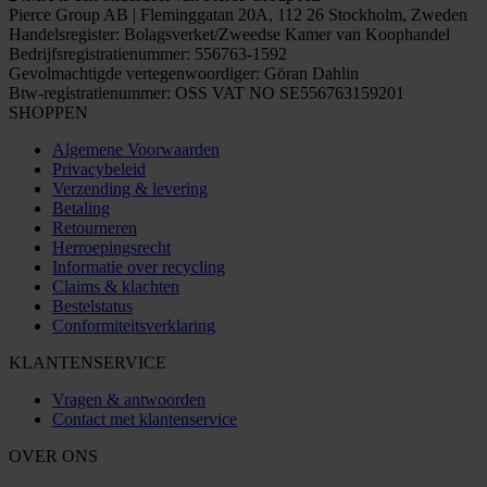
Pierce Group AB | Fleminggatan 20A, 112 26 Stockholm, Zweden
Handelsregister: Bolagsverket/Zweedse Kamer van Koophandel
Bedrijfsregistratienummer: 556763-1592
Gevolmachtigde vertegenwoordiger: Göran Dahlin
Btw-registratienummer: OSS VAT NO SE556763159201
SHOPPEN
Algemene Voorwaarden
Privacybeleid
Verzending & levering
Betaling
Retourneren
Herroepingsrecht
Informatie over recycling
Claims & klachten
Bestelstatus
Conformiteitsverklaring
KLANTENSERVICE
Vragen & antwoorden
Contact met klantenservice
OVER ONS