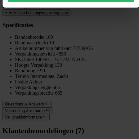
aan de zijgroeven bieden solide rechte stabiliteit. Het heeft ook
verbeterde grip voor
+
Volledige beschrijving weergeven
Specificaties
Bandenbreedte
100
Bandmaat (Inch)
19
Artikelnummer van fabrikant
72739956
Verpakkingsgewicht
4850
SKU-titel
100/90 - 19, 57M, N.H.S.
Hoogte Verpakking
130
Bandhoogte
90
Terrein
Intermediate, Zacht
Positie
Achter
Verpakkingslengte
665
Verpakkingsbreedte
665
Questions & Answers
Verzending & retouren
Veiligheidsinformatie
Klantenbeoordelingen (7)