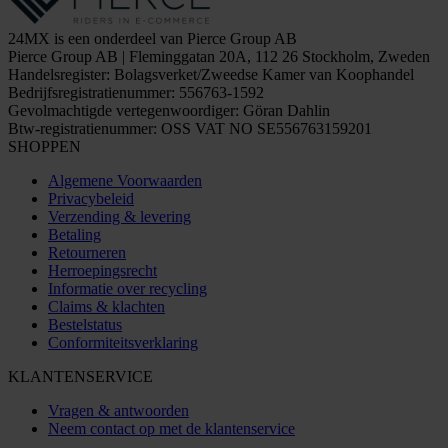
24MX is een onderdeel van Pierce Group AB
Pierce Group AB | Fleminggatan 20A, 112 26 Stockholm, Zweden
Handelsregister: Bolagsverket/Zweedse Kamer van Koophandel
Bedrijfsregistratienummer: 556763-1592
Gevolmachtigde vertegenwoordiger: Göran Dahlin
Btw-registratienummer: OSS VAT NO SE556763159201
SHOPPEN
Algemene Voorwaarden
Privacybeleid
Verzending & levering
Betaling
Retourneren
Herroepingsrecht
Informatie over recycling
Claims & klachten
Bestelstatus
Conformiteitsverklaring
KLANTENSERVICE
Vragen & antwoorden
Neem contact op met de klantenservice