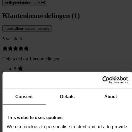
Veiligheidsinformatie
Klantenbeoordelingen (1)
Toon alleen lokale reviews
5
van de 5
Gebaseerd op 1 beoordelingen
5
1
4
0
3
0
Consent
Details
About
2
0
1
0
This website uses cookies
We use cookies to personalise content and ads, to provide