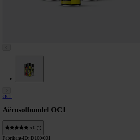
OC1
Aërosolbundel OC1
5.0 (1)
Fabrikant-ID: D100/001