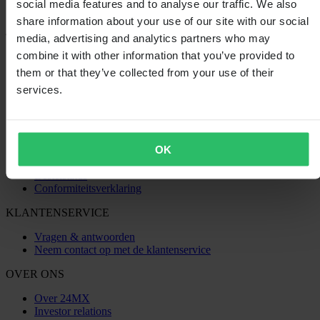
social media features and to analyse our traffic. We also
share information about your use of our site with our social
media, advertising and analytics partners who may
SHOPPEN
combine it with other information that you’ve provided to
them or that they’ve collected from your use of their
Algemene Voorwaarden
Privacybeleid
services.
Verzending & levering
Betaling
Retourneren
Herroepingsrecht
OK
Informatie over recycling
Claims & klachten
Bestelstatus
Conformiteitsverklaring
KLANTENSERVICE
Vragen & antwoorden
Neem contact op met de klantenservice
OVER ONS
Over 24MX
Investor relations