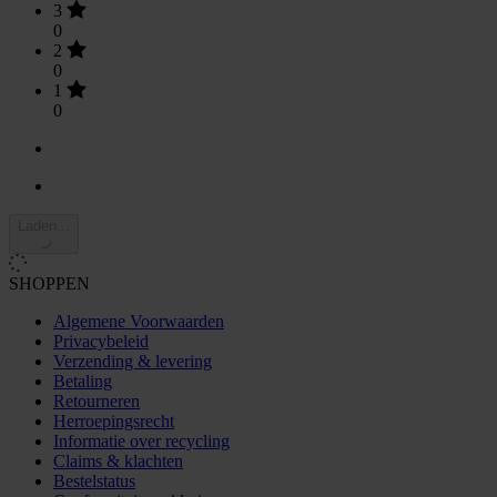
3
0
2
0
1
0
Laden...
SHOPPEN
Algemene Voorwaarden
Privacybeleid
Verzending & levering
Betaling
Retourneren
Herroepingsrecht
Informatie over recycling
Claims & klachten
Bestelstatus