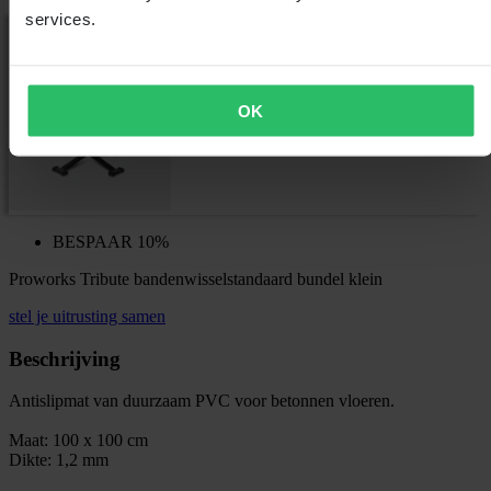
services.
OK
BESPAAR 10%
Proworks Tribute bandenwisselstandaard bundel klein
stel je uitrusting samen
Beschrijving
Antislipmat van duurzaam PVC voor betonnen vloeren.
Maat: 100 x 100 cm
Dikte: 1,2 mm