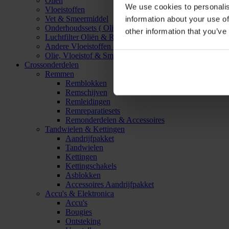
Oliën
We use cookies to personalis
Vloeistoffen
Vet & Smeermiddel
information about your use of
Onderhoudssets ( Olie & Filter)
other information that you’ve
Luchtfilter Oliën & Reinigers
Andere Vloeistoffen & Smeermiddelen
Olie, Vloeistof & Smeermiddel Accessoires
Crossonderdelen
Remmen
Remblokken
Remschijven
Remleidingen
Remreparatiesets
Remonderdelen & Accessoires
Tandwielen & Kettingen
Aandrijfpakket
Tandwielen
Kettingen
Kettingschakels
Asblokken
Accessoires Aandrijfpakket
Accu's & Elektronica
Accu's
Bougies
Ontsteking