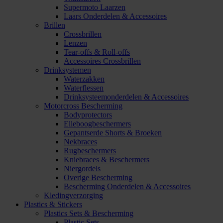
Supermoto Laarzen
Laars Onderdelen & Accessoires
Brillen
Crossbrillen
Lenzen
Tear-offs & Roll-offs
Accessoires Crossbrillen
Drinksystemen
Waterzakken
Waterflessen
Drinksysteemonderdelen & Accessoires
Motorcross Bescherming
Bodyprotectors
Elleboogbeschermers
Gepantserde Shorts & Broeken
Nekbraces
Rugbeschermers
Kniebraces & Beschermers
Niergordels
Overige Bescherming
Bescherming Onderdelen & Accessoires
Kledingverzorging
Plastics & Stickers
Plastics Sets & Bescherming
Plastic Sets