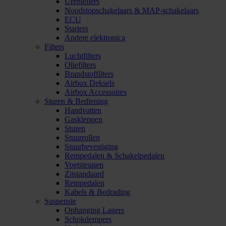
Urentellers
Noodstopschakelaars & MAP-schakelaars
ECU
Starters
Andere elektronica
Filters
Luchtfilters
Oliefilters
Brandstoffilters
Airbox Deksels
Airbox Accessoires
Sturen & Bediening
Handvatten
Gaskleppen
Sturen
Stuurrollen
Stuurbevestiging
Rempedalen & Schakelpedalen
Voetsteunen
Zijstandaard
Rempedalen
Kabels & Bedrading
Suspensie
Ophanging Lagers
Schokdempers