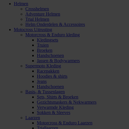
Helmen
Crosshelmen
Adventure Helmen
Trial Helmen
Helm Onderdelen & Accessoires
Motocross Uitrusting
Motorcross & Enduro kleding
Kledingsets
Truien
Broeken
Handschoenen
Jassen & Bodywarmers
Supermoto Kleding
Racepakken
Hoodies & shirts
Jeans
Handschoenen
Basis- & Tussenlagen
Sets, Shirts & Broeken
Gezichtsmaskers & Nekwarmers
Verwarmde Kleding
Sokken & Sleeves
Laarzen
Motorcross & Enduro Laarzen
Triallaarzen