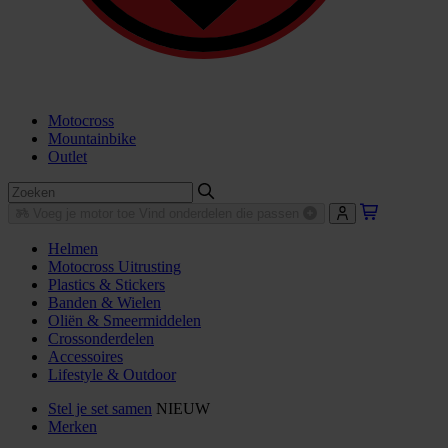
Motocross
Mountainbike
Outlet
Voeg je motor toe
Vind onderdelen die passen
Helmen
Motocross Uitrusting
Plastics & Stickers
Banden & Wielen
Oliën & Smeermiddelen
Crossonderdelen
Accessoires
Lifestyle & Outdoor
Stel je set samen
NIEUW
Merken