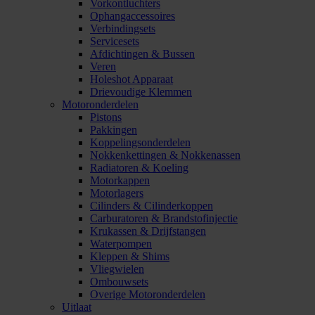
Vorkontluchters
Ophangaccessoires
Verbindingsets
Servicesets
Afdichtingen & Bussen
Veren
Holeshot Apparaat
Drievoudige Klemmen
Motoronderdelen
Pistons
Pakkingen
Koppelingsonderdelen
Nokkenkettingen & Nokkenassen
Radiatoren & Koeling
Motorkappen
Motorlagers
Cilinders & Cilinderkoppen
Carburatoren & Brandstofinjectie
Krukassen & Drijfstangen
Waterpompen
Kleppen & Shims
Vliegwielen
Ombouwsets
Overige Motoronderdelen
Uitlaat