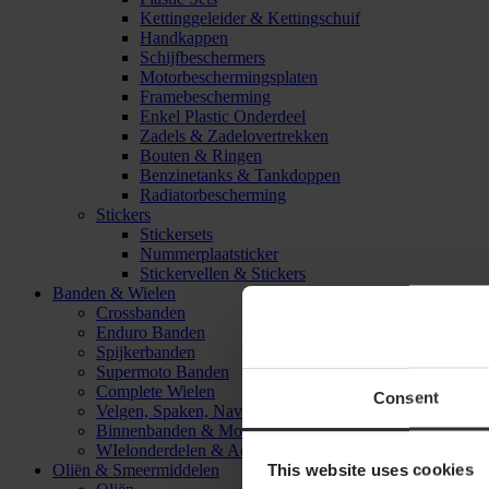
Kettinggeleider & Kettingschuif
Handkappen
Schijfbeschermers
Motorbeschermingsplaten
Framebescherming
Enkel Plastic Onderdeel
Zadels & Zadelovertrekken
Bouten & Ringen
Benzinetanks & Tankdoppen
Radiatorbescherming
Stickers
Stickersets
Nummerplaatsticker
Stickervellen & Stickers
Banden & Wielen
Crossbanden
Enduro Banden
Spijkerbanden
Supermoto Banden
Complete Wielen
Consent
Velgen, Spaken, Naven & Lagers
Binnenbanden & Mousses
WIelonderdelen & Accessoires
This website uses cookies
Oliën & Smeermiddelen