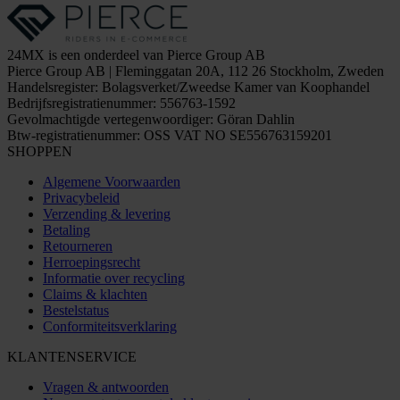
24MX is een onderdeel van Pierce Group AB
Pierce Group AB | Fleminggatan 20A, 112 26 Stockholm, Zweden
Handelsregister: Bolagsverket/Zweedse Kamer van Koophandel
Bedrijfsregistratienummer: 556763-1592
Gevolmachtigde vertegenwoordiger: Göran Dahlin
Btw-registratienummer: OSS VAT NO SE556763159201
SHOPPEN
Algemene Voorwaarden
Privacybeleid
Verzending & levering
Betaling
Retourneren
Herroepingsrecht
Informatie over recycling
Claims & klachten
Bestelstatus
Conformiteitsverklaring
KLANTENSERVICE
Vragen & antwoorden