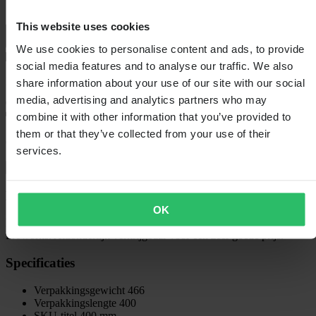
This website uses cookies
We use cookies to personalise content and ads, to provide
social media features and to analyse our traffic. We also
Bezorging: 5–9 werkdagen
share information about your use of our site with our social
media, advertising and analytics partners who may
combine it with other information that you’ve provided to
them or that they’ve collected from your use of their
60 dagen retourrecht
services.
Bekijk retourvoorwaarden
Beschrijving
OK
Kwalitatief hoogwaardig en gebruiksvriendelijk bandenijzer van
Proworks. Afzonderlijk verkrijgbaar voor een zeer goede prijs.
Specificaties
Verpakkingsgewicht
466
Verpakkingslengte
400
SKU-titel
400 mm