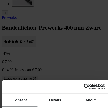
Proworks
Bandenlichter Proworks 400 mm Zwart
4.5 (67)
-47%
€ 7,99
€ 14,99
Je bespaart € 7,00
Laagsteprijsgarantie
Op voorraad
400 mm
Consent
Details
About
In winkelwagen