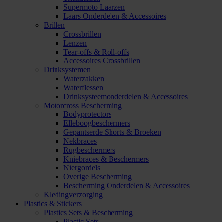
Supermoto Laarzen
Laars Onderdelen & Accessoires
Brillen
Crossbrillen
Lenzen
Tear-offs & Roll-offs
Accessoires Crossbrillen
Drinksystemen
Waterzakken
Waterflessen
Drinksysteemonderdelen & Accessoires
Motorcross Bescherming
Bodyprotectors
Elleboogbeschermers
Gepantserde Shorts & Broeken
Nekbraces
Rugbeschermers
Kniebraces & Beschermers
Niergordels
Overige Bescherming
Bescherming Onderdelen & Accessoires
Kledingverzorging
Plastics & Stickers
Plastics Sets & Bescherming
Plastic Sets