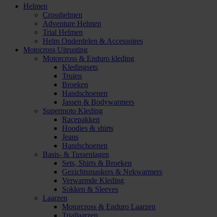
Helmen
Crosshelmen
Adventure Helmen
Trial Helmen
Helm Onderdelen & Accessoires
Motocross Uitrusting
Motorcross & Enduro kleding
Kledingsets
Truien
Broeken
Handschoenen
Jassen & Bodywarmers
Supermoto Kleding
Racepakken
Hoodies & shirts
Jeans
Handschoenen
Basis- & Tussenlagen
Sets, Shirts & Broeken
Gezichtsmaskers & Nekwarmers
Verwarmde Kleding
Sokken & Sleeves
Laarzen
Motorcross & Enduro Laarzen
Triallaarzen