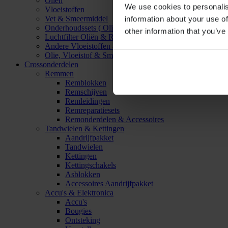
Oliën
We use cookies to personalis
Vloeistoffen
Vet & Smeermiddel
information about your use of
Onderhoudssets ( Olie & Filter)
other information that you’ve
Luchtfilter Oliën & Reinigers
Andere Vloeistoffen & Smeermiddelen
Olie, Vloeistof & Smeermiddel Accessoires
Crossonderdelen
Remmen
Remblokken
Remschijven
Remleidingen
Remreparatiesets
Remonderdelen & Accessoires
Tandwielen & Kettingen
Aandrijfpakket
Tandwielen
Kettingen
Kettingschakels
Asblokken
Accessoires Aandrijfpakket
Accu's & Elektronica
Accu's
Bougies
Ontsteking