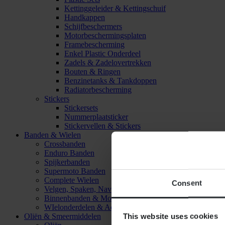
Kettinggeleider & Kettingschuif
Handkappen
Schijfbeschermers
Motorbeschermingsplaten
Framebescherming
Enkel Plastic Onderdeel
Zadels & Zadelovertrekken
Bouten & Ringen
Benzinetanks & Tankdoppen
Radiatorbescherming
Stickers
Stickersets
Nummerplaatsticker
Stickervellen & Stickers
Banden & Wielen
Crossbanden
Enduro Banden
Spijkerbanden
Supermoto Banden
Complete Wielen
Consent
Velgen, Spaken, Naven & Lagers
Binnenbanden & Mousses
WIelonderdelen & Accessoires
This website uses cookies
Oliën & Smeermiddelen