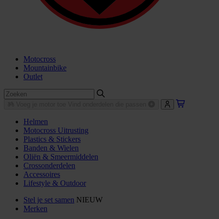
Motocross
Mountainbike
Outlet
Voeg je motor toe
Vind onderdelen die passen
Helmen
Motocross Uitrusting
Plastics & Stickers
Banden & Wielen
Oliën & Smeermiddelen
Crossonderdelen
Accessoires
Lifestyle & Outdoor
Stel je set samen
NIEUW
Merken