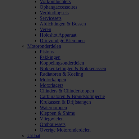
Vorkontluchters
Ophangaccessoires
Verbindingsets
Servicesets
Afdichtingen & Bussen
Veren
Holeshot Apparaat
Drievoudige Klemmen
Motoronderdelen
Pistons
Pakkingen
Koppelingsonderdelen
Nokkenkettingen & Nokkenassen
Radiatoren & Koeling
Motorkappen
Motorlagers
Cilinders & Cilinderkoppen
Carburatoren & Brandstofinjectie
Krukassen & Drijfstangen
Waterpompen
Kleppen & Shims
Vliegwielen
Ombouwsets
Overige Motoronderdelen
Uitlaat