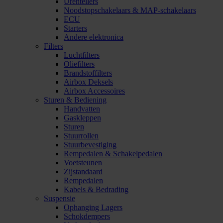
Urentellers
Noodstopschakelaars & MAP-schakelaars
ECU
Starters
Andere elektronica
Filters
Luchtfilters
Oliefilters
Brandstoffilters
Airbox Deksels
Airbox Accessoires
Sturen & Bediening
Handvatten
Gaskleppen
Sturen
Stuurrollen
Stuurbevestiging
Rempedalen & Schakelpedalen
Voetsteunen
Zijstandaard
Rempedalen
Kabels & Bedrading
Suspensie
Ophanging Lagers
Schokdempers