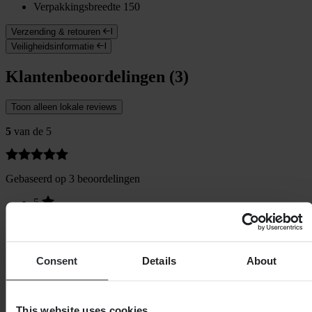
Verpakkingsbreedte
150
Verzending & retouren
Veiligheidsinformatie
Klantenbeoordelingen (3)
Toon alleen lokale reviews
5
van de 5
Gebaseerd op 3 beoordelingen
5
3
4
0
3
Consent
Details
About
0
2
0
1
This website uses cookies