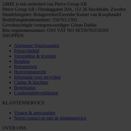
24MX is een onderdeel van Pierce Group AB
Pierce Group AB | Fleminggatan 20A, 112 26 Stockholm, Zweden
Handelsregister: Bolagsverket/Zweedse Kamer van Koophandel
Bedrijfsregistratienummer: 556763-1592
Gevolmachtigde vertegenwoordiger: Göran Dahlin
Btw-registratienummer: OSS VAT NO SE556763159201
SHOPPEN
Algemene Voorwaarden
Privacybeleid
Verzending & levering
Betaling
Retourneren
Herroepingsrecht
Informatie over recycling
Claims & klachten
Bestelstatus
Conformiteitsverklaring
KLANTENSERVICE
Vragen & antwoorden
Neem contact op met de klantenservice
OVER ONS