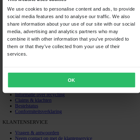
0
We use cookies to personalise content and ads, to provide
social media features and to analyse our traffic. We also
share information about your use of our site with our social
media, advertising and analytics partners who may
Laden...
combine it with other information that you’ve provided to
them or that they’ve collected from your use of their
SHOPPEN
services.
Algemene Voorwaarden
Privacybeleid
Verzending & levering
Betaling
OK
Retourneren
Herroepingsrecht
Informatie over recycling
Claims & klachten
Bestelstatus
Conformiteitsverklaring
KLANTENSERVICE
Vragen & antwoorden
Neem contact op met de klantenservice