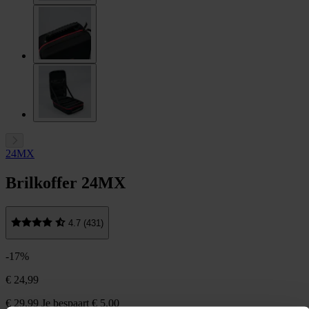
24MX
Brilkoffer 24MX
4.7 (431)
-17%
€ 24,99
€ 29,99
Je bespaart € 5,00