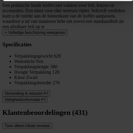
Een praktische harde koffer met vakken voor bril, lenzen en
accessoires. Een must voor elke serieuze rijder. Velcro® verdelers
kunt u de ruimte aan de binnenkant van de koffer aanpassen,
waardoor u tal van manieren hebt om zowel een standaardbril als
een afrolbare bril op te
+
Volledige beschrijving weergeven
Specificaties
Verpakkingsgewicht
628
Waterdicht
Nee
Verpakkingslengte
380
Hoogte Verpakking
120
Kleur
Zwart
Verpakkingsbreedte
270
Verzending & retouren
Veiligheidsinformatie
Klantenbeoordelingen (431)
Toon alleen lokale reviews