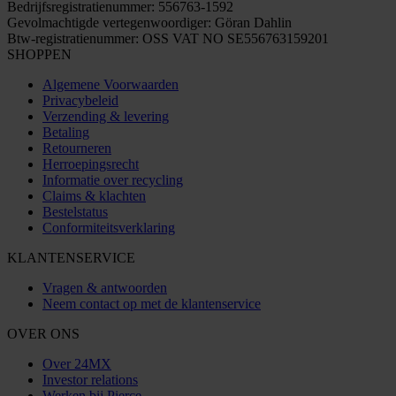
Bedrijfsregistratienummer: 556763-1592
Gevolmachtigde vertegenwoordiger: Göran Dahlin
Btw-registratienummer: OSS VAT NO SE556763159201
SHOPPEN
Algemene Voorwaarden
Privacybeleid
Verzending & levering
Betaling
Retourneren
Herroepingsrecht
Informatie over recycling
Claims & klachten
Bestelstatus
Conformiteitsverklaring
KLANTENSERVICE
Vragen & antwoorden
Neem contact op met de klantenservice
OVER ONS
Over 24MX
Investor relations
Werken bij Pierce