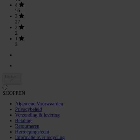
4
56
3
27
2
2
1
3
Laden...
SHOPPEN
Algemene Voorwaarden
Privacybeleid
Verzending & levering
Betaling
Retourneren
Herroepingsrecht
Informatie over recycling