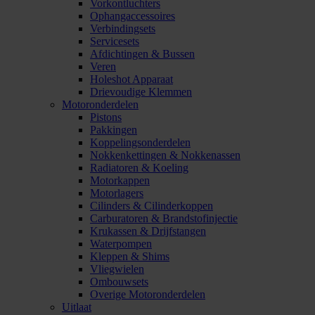
Vorkontluchters
Ophangaccessoires
Verbindingsets
Servicesets
Afdichtingen & Bussen
Veren
Holeshot Apparaat
Drievoudige Klemmen
Motoronderdelen
Pistons
Pakkingen
Koppelingsonderdelen
Nokkenkettingen & Nokkenassen
Radiatoren & Koeling
Motorkappen
Motorlagers
Cilinders & Cilinderkoppen
Carburatoren & Brandstofinjectie
Krukassen & Drijfstangen
Waterpompen
Kleppen & Shims
Vliegwielen
Ombouwsets
Overige Motoronderdelen
Uitlaat