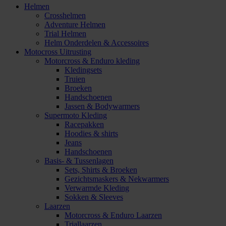
Helmen
Crosshelmen
Adventure Helmen
Trial Helmen
Helm Onderdelen & Accessoires
Motocross Uitrusting
Motorcross & Enduro kleding
Kledingsets
Truien
Broeken
Handschoenen
Jassen & Bodywarmers
Supermoto Kleding
Racepakken
Hoodies & shirts
Jeans
Handschoenen
Basis- & Tussenlagen
Sets, Shirts & Broeken
Gezichtsmaskers & Nekwarmers
Verwarmde Kleding
Sokken & Sleeves
Laarzen
Motorcross & Enduro Laarzen
Triallaarzen