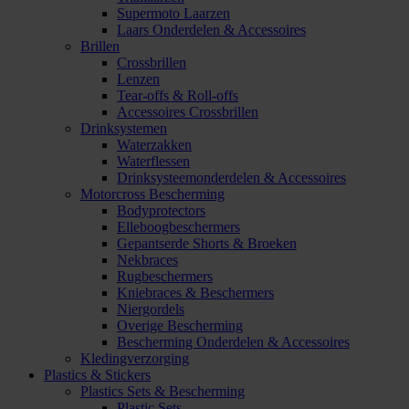
Supermoto Laarzen
Laars Onderdelen & Accessoires
Brillen
Crossbrillen
Lenzen
Tear-offs & Roll-offs
Accessoires Crossbrillen
Drinksystemen
Waterzakken
Waterflessen
Drinksysteemonderdelen & Accessoires
Motorcross Bescherming
Bodyprotectors
Elleboogbeschermers
Gepantserde Shorts & Broeken
Nekbraces
Rugbeschermers
Kniebraces & Beschermers
Niergordels
Overige Bescherming
Bescherming Onderdelen & Accessoires
Kledingverzorging
Plastics & Stickers
Plastics Sets & Bescherming
Plastic Sets