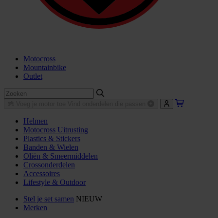
Motocross
Mountainbike
Outlet
Voeg je motor toe
Vind onderdelen die passen
Helmen
Motocross Uitrusting
Plastics & Stickers
Banden & Wielen
Oliën & Smeermiddelen
Crossonderdelen
Accessoires
Lifestyle & Outdoor
Stel je set samen
NIEUW
Merken