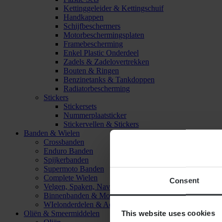
Kettinggeleider & Kettingschuif
Handkappen
Schijfbeschermers
Motorbeschermingsplaten
Framebescherming
Enkel Plastic Onderdeel
Zadels & Zadelovertrekken
Bouten & Ringen
Benzinetanks & Tankdoppen
Radiatorbescherming
Stickers
Stickersets
Nummerplaatsticker
Stickervellen & Stickers
Banden & Wielen
Crossbanden
Enduro Banden
Spijkerbanden
Supermoto Banden
Complete Wielen
Consent
Velgen, Spaken, Naven & Lagers
Binnenbanden & Mousses
WIelonderdelen & Accessoires
This website uses cookies
Oliën & Smeermiddelen