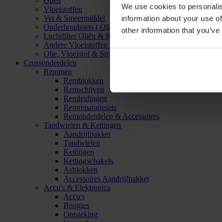
Oliën
We use cookies to personalis
Vloeistoffen
Vet & Smeermiddel
information about your use of
Onderhoudssets ( Olie & Filter)
other information that you’ve
Luchtfilter Oliën & Reinigers
Andere Vloeistoffen & Smeermiddelen
Olie, Vloeistof & Smeermiddel Accessoires
Crossonderdelen
Remmen
Remblokken
Remschijven
Remleidingen
Remreparatiesets
Remonderdelen & Accessoires
Tandwielen & Kettingen
Aandrijfpakket
Tandwielen
Kettingen
Kettingschakels
Asblokken
Accessoires Aandrijfpakket
Accu's & Elektronica
Accu's
Bougies
Ontsteking