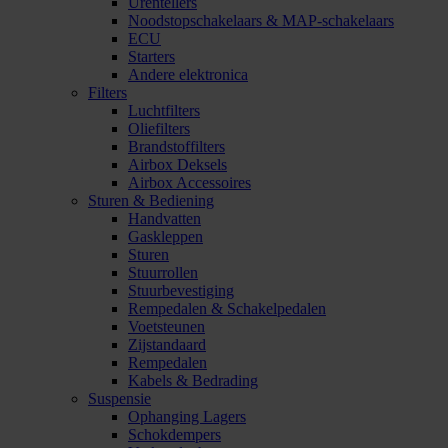
Urentellers
Noodstopschakelaars & MAP-schakelaars
ECU
Starters
Andere elektronica
Filters
Luchtfilters
Oliefilters
Brandstoffilters
Airbox Deksels
Airbox Accessoires
Sturen & Bediening
Handvatten
Gaskleppen
Sturen
Stuurrollen
Stuurbevestiging
Rempedalen & Schakelpedalen
Voetsteunen
Zijstandaard
Rempedalen
Kabels & Bedrading
Suspensie
Ophanging Lagers
Schokdempers