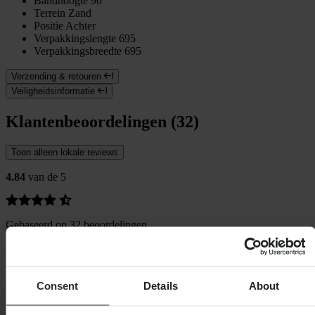
Bandhoogte
90
Terrein
Zand
Positie
Achter
Verpakkingslengte
695
Verpakkingsbreedte
695
Verzending & retouren
Veiligheidsinformatie
Klantenbeoordelingen (32)
Toon alleen lokale reviews
4.84
van de 5
Gebaseerd op 32 beoordelingen
5
28
4
Consent
Details
About
3
3
1