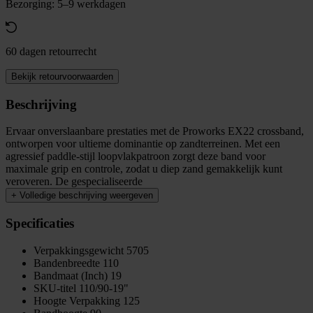
Bezorging: 5–9 werkdagen
60 dagen retourrecht
Bekijk retourvoorwaarden
Beschrijving
Ervaar onverslaanbare prestaties met de Proworks EX22 crossband,
ontworpen voor ultieme dominantie op zandterreinen. Met een
agressief paddle-stijl loopvlakpatroon zorgt deze band voor
maximale grip en controle, zodat u diep zand gemakkelijk kunt
veroveren. De gespecialiseerde
+
Volledige beschrijving weergeven
Specificaties
Verpakkingsgewicht
5705
Bandenbreedte
110
Bandmaat (Inch)
19
SKU-titel
110/90-19"
Hoogte Verpakking
125