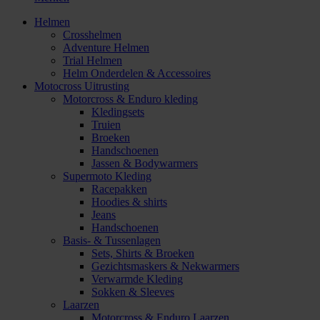
Helmen
Crosshelmen
Adventure Helmen
Trial Helmen
Helm Onderdelen & Accessoires
Motocross Uitrusting
Motorcross & Enduro kleding
Kledingsets
Truien
Broeken
Handschoenen
Jassen & Bodywarmers
Supermoto Kleding
Racepakken
Hoodies & shirts
Jeans
Handschoenen
Basis- & Tussenlagen
Sets, Shirts & Broeken
Gezichtsmaskers & Nekwarmers
Verwarmde Kleding
Sokken & Sleeves
Laarzen
Motorcross & Enduro Laarzen