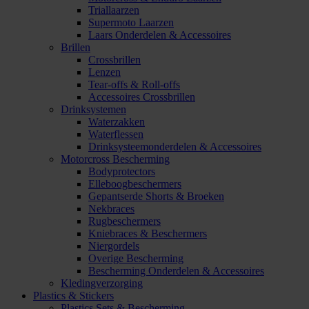
Triallaarzen
Supermoto Laarzen
Laars Onderdelen & Accessoires
Brillen
Crossbrillen
Lenzen
Tear-offs & Roll-offs
Accessoires Crossbrillen
Drinksystemen
Waterzakken
Waterflessen
Drinksysteemonderdelen & Accessoires
Motorcross Bescherming
Bodyprotectors
Elleboogbeschermers
Gepantserde Shorts & Broeken
Nekbraces
Rugbeschermers
Kniebraces & Beschermers
Niergordels
Overige Bescherming
Bescherming Onderdelen & Accessoires
Kledingverzorging
Plastics & Stickers
Plastics Sets & Bescherming