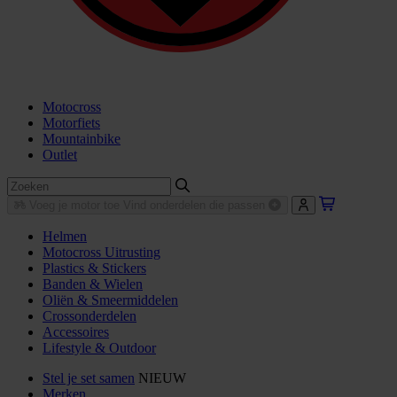
Motocross
Motorfiets
Mountainbike
Outlet
Voeg je motor toe
Vind onderdelen die passen
Helmen
Motocross Uitrusting
Plastics & Stickers
Banden & Wielen
Oliën & Smeermiddelen
Crossonderdelen
Accessoires
Lifestyle & Outdoor
Stel je set samen
NIEUW
Merken