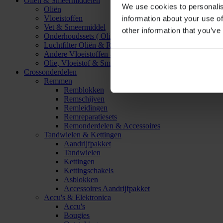
Oliën & Smeermiddelen
We use cookies to personalis
Oliën
Vloeistoffen
information about your use of
Vet & Smeermiddel
other information that you’ve
Onderhoudssets ( Olie & Filter)
Luchtfilter Oliën & Reinigers
Andere Vloeistoffen & Smeermiddelen
Olie, Vloeistof & Smeermiddel Accessoires
Crossonderdelen
Remmen
Remblokken
Remschijven
Remleidingen
Remreparatiesets
Remonderdelen & Accessoires
Tandwielen & Kettingen
Aandrijfpakket
Tandwielen
Kettingen
Kettingschakels
Asblokken
Accessoires Aandrijfpakket
Accu's & Elektronica
Accu's
Bougies