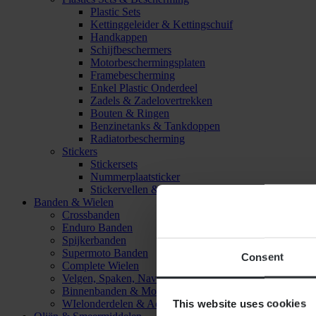
Plastic Sets
Kettinggeleider & Kettingschuif
Handkappen
Schijfbeschermers
Motorbeschermingsplaten
Framebescherming
Enkel Plastic Onderdeel
Zadels & Zadelovertrekken
Bouten & Ringen
Benzinetanks & Tankdoppen
Radiatorbescherming
Stickers
Stickersets
Nummerplaatsticker
Stickervellen & Stickers
Banden & Wielen
Crossbanden
Enduro Banden
Spijkerbanden
Supermoto Banden
Consent
Complete Wielen
Velgen, Spaken, Naven & Lagers
Binnenbanden & Mousses
This website uses cookies
WIelonderdelen & Accessoires