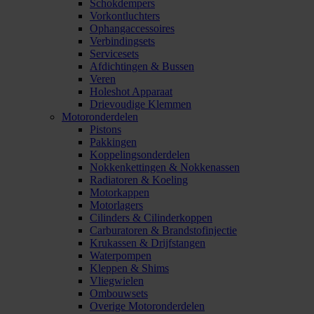
Schokdempers
Vorkontluchters
Ophangaccessoires
Verbindingsets
Servicesets
Afdichtingen & Bussen
Veren
Holeshot Apparaat
Drievoudige Klemmen
Motoronderdelen
Pistons
Pakkingen
Koppelingsonderdelen
Nokkenkettingen & Nokkenassen
Radiatoren & Koeling
Motorkappen
Motorlagers
Cilinders & Cilinderkoppen
Carburatoren & Brandstofinjectie
Krukassen & Drijfstangen
Waterpompen
Kleppen & Shims
Vliegwielen
Ombouwsets
Overige Motoronderdelen