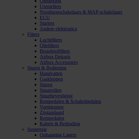
Ontsteking
Urentellers
Noodstopschakelaars & MAP-schakelaars
ECU
Starters
Andere elektronica
Filters
Luchtfilters
Oliefilters
Brandstoffilters
Airbox Deksels
Airbox Accessoires
Sturen & Bediening
Handvatten
Gaskleppen
Sturen
Stuurrollen
Stuurbevestiging
Rempedalen & Schakelpedalen
Voetsteunen
Zijstandaard
Rempedalen
Kabels & Bedrading
Suspensie
Ophanging Lagers