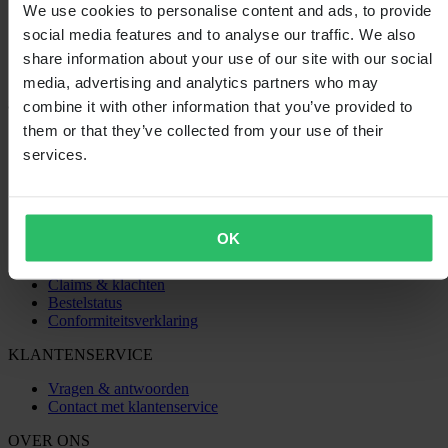
0
We use cookies to personalise content and ads, to provide
social media features and to analyse our traffic. We also
share information about your use of our site with our social
media, advertising and analytics partners who may
combine it with other information that you’ve provided to
SHOPPEN
them or that they’ve collected from your use of their
services.
Algemene Voorwaarden
Privacybeleid
Verzending & levering
Betaling
Retourneren
OK
Herroepingsrecht
Informatie over recycling
Claims & klachten
Bestelstatus
Conformiteitsverklaring
KLANTENSERVICE
Vragen & antwoorden
Contact met klantenservice
OVER ONS