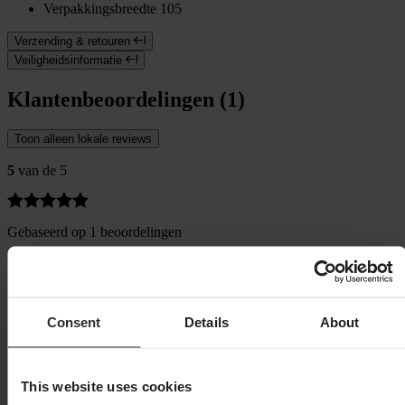
Verpakkingsbreedte
105
Verzending & retouren
Veiligheidsinformatie
Klantenbeoordelingen (1)
Toon alleen lokale reviews
5
van de 5
Gebaseerd op 1 beoordelingen
5
1
4
0
Consent
Details
About
3
0
2
0
This website uses cookies
1