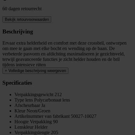
60 dagen retourrecht
Bekijk retourvoorwaarden
Beschrijving
Ervaar extra helderheid en comfort met deze crossbril, ontworpen
om mee te gaan met elke bocht en wending op de baan. De
verbeterde pasvorm en afdichting maximaliseren je gezichtsveld,
terwijl geavanceerde functies je zicht helder houden en de bril
tijdens intensieve ritten
+
Volledige beschrijving weergeven
Specificaties
Verpakkingsgewicht
212
Type lens
Polycarbonaat lens
Afscheurbaar
Ja
Kleur
Neon/Groen
Artikelnummer van fabrikant
50027-10027
Hoogte Verpakking
90
Lenskleur
Helder
Verpakkingslengte
205