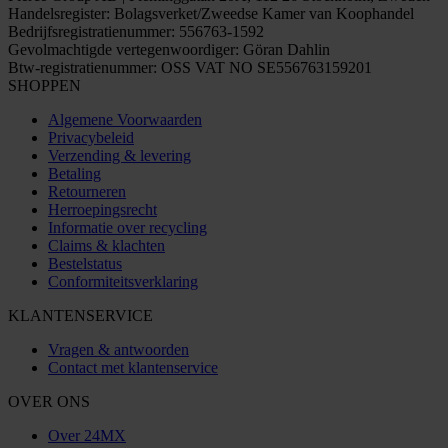
Handelsregister: Bolagsverket/Zweedse Kamer van Koophandel
Bedrijfsregistratienummer: 556763-1592
Gevolmachtigde vertegenwoordiger: Göran Dahlin
Btw-registratienummer: OSS VAT NO SE556763159201
SHOPPEN
Algemene Voorwaarden
Privacybeleid
Verzending & levering
Betaling
Retourneren
Herroepingsrecht
Informatie over recycling
Claims & klachten
Bestelstatus
Conformiteitsverklaring
KLANTENSERVICE
Vragen & antwoorden
Contact met klantenservice
OVER ONS
Over 24MX