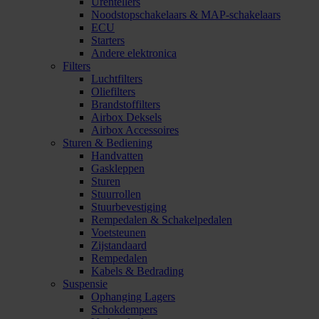
Urentellers
Noodstopschakelaars & MAP-schakelaars
ECU
Starters
Andere elektronica
Filters
Luchtfilters
Oliefilters
Brandstoffilters
Airbox Deksels
Airbox Accessoires
Sturen & Bediening
Handvatten
Gaskleppen
Sturen
Stuurrollen
Stuurbevestiging
Rempedalen & Schakelpedalen
Voetsteunen
Zijstandaard
Rempedalen
Kabels & Bedrading
Suspensie
Ophanging Lagers
Schokdempers