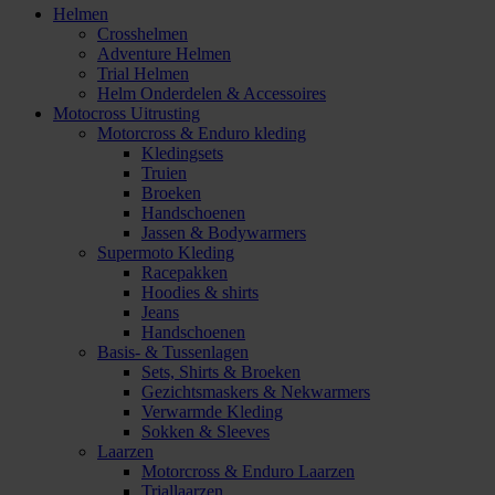
Helmen
Crosshelmen
Adventure Helmen
Trial Helmen
Helm Onderdelen & Accessoires
Motocross Uitrusting
Motorcross & Enduro kleding
Kledingsets
Truien
Broeken
Handschoenen
Jassen & Bodywarmers
Supermoto Kleding
Racepakken
Hoodies & shirts
Jeans
Handschoenen
Basis- & Tussenlagen
Sets, Shirts & Broeken
Gezichtsmaskers & Nekwarmers
Verwarmde Kleding
Sokken & Sleeves
Laarzen
Motorcross & Enduro Laarzen
Triallaarzen