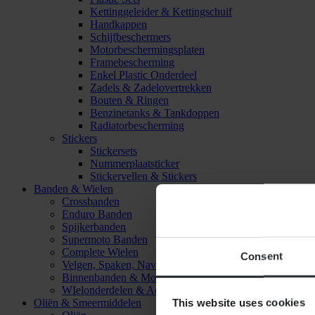
Kettinggeleider & Kettingschuif
Handkappen
Schijfbeschermers
Motorbeschermingsplaten
Framebescherming
Enkel Plastic Onderdeel
Zadels & Zadelovertrekken
Bouten & Ringen
Benzinetanks & Tankdoppen
Radiatorbescherming
Stickers
Stickersets
Nummerplaatsticker
Stickervellen & Stickers
Banden & Wielen
Crossbanden
Enduro Banden
Spijkerbanden
Supermoto Banden
Complete Wielen
Consent
Velgen, Spaken, Naven & Lagers
Binnenbanden & Mousses
WIelonderdelen & Accessoires
This website uses cookies
Oliën & Smeermiddelen