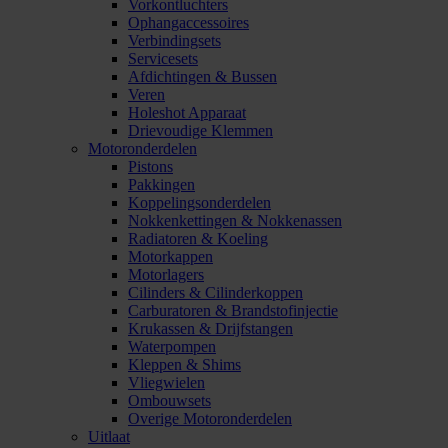
Vorkontluchters
Ophangaccessoires
Verbindingsets
Servicesets
Afdichtingen & Bussen
Veren
Holeshot Apparaat
Drievoudige Klemmen
Motoronderdelen
Pistons
Pakkingen
Koppelingsonderdelen
Nokkenkettingen & Nokkenassen
Radiatoren & Koeling
Motorkappen
Motorlagers
Cilinders & Cilinderkoppen
Carburatoren & Brandstofinjectie
Krukassen & Drijfstangen
Waterpompen
Kleppen & Shims
Vliegwielen
Ombouwsets
Overige Motoronderdelen
Uitlaat