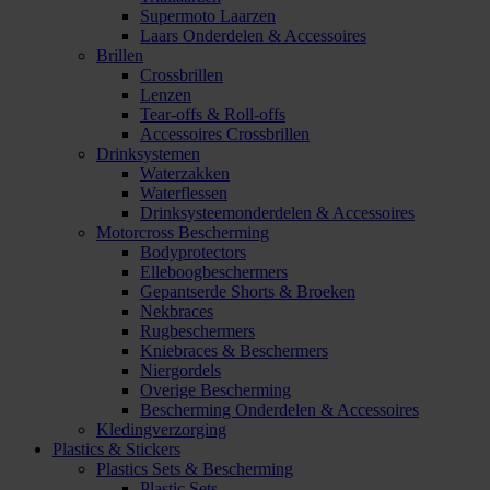
Supermoto Laarzen
Laars Onderdelen & Accessoires
Brillen
Crossbrillen
Lenzen
Tear-offs & Roll-offs
Accessoires Crossbrillen
Drinksystemen
Waterzakken
Waterflessen
Drinksysteemonderdelen & Accessoires
Motorcross Bescherming
Bodyprotectors
Elleboogbeschermers
Gepantserde Shorts & Broeken
Nekbraces
Rugbeschermers
Kniebraces & Beschermers
Niergordels
Overige Bescherming
Bescherming Onderdelen & Accessoires
Kledingverzorging
Plastics & Stickers
Plastics Sets & Bescherming
Plastic Sets