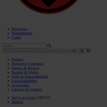
Motocross
Mountainbike
Outlet
Voeg je motor toe
Vind onderdelen die passen
Helmen
Motocross Uitrusting
Plastics & Stickers
Banden & Wielen
Oliën & Smeermiddelen
Crossonderdelen
Accessoires
Lifestyle & Outdoor
Stel je set samen
NIEUW
Merken