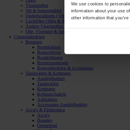
Oliën
We use cookies to personalis
Vloeistoffen
Vet & Smeermiddel
information about your use of
Onderhoudssets ( Olie & Filter)
other information that you’ve
Luchtfilter Oliën & Reinigers
Andere Vloeistoffen & Smeermiddelen
Olie, Vloeistof & Smeermiddel Accessoires
Crossonderdelen
Remmen
Remblokken
Remschijven
Remleidingen
Remreparatiesets
Remonderdelen & Accessoires
Tandwielen & Kettingen
Aandrijfpakket
Tandwielen
Kettingen
Kettingschakels
Asblokken
Accessoires Aandrijfpakket
Accu's & Elektronica
Accu's
Bougies
Ontsteking