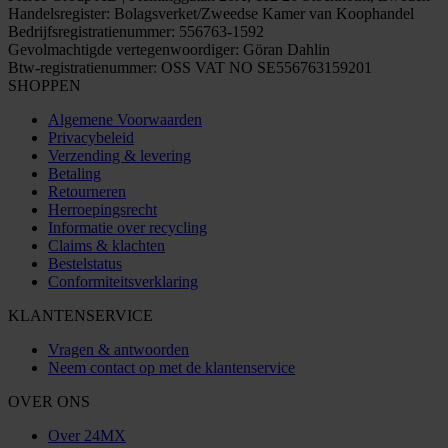
Handelsregister: Bolagsverket/Zweedse Kamer van Koophandel
Bedrijfsregistratienummer: 556763-1592
Gevolmachtigde vertegenwoordiger: Göran Dahlin
Btw-registratienummer: OSS VAT NO SE556763159201
SHOPPEN
Algemene Voorwaarden
Privacybeleid
Verzending & levering
Betaling
Retourneren
Herroepingsrecht
Informatie over recycling
Claims & klachten
Bestelstatus
Conformiteitsverklaring
KLANTENSERVICE
Vragen & antwoorden
Neem contact op met de klantenservice
OVER ONS
Over 24MX