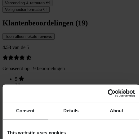
Verzending & retouren
Veiligheidsinformatie
Klantenbeoordelingen (19)
Toon alleen lokale reviews
4.53
van de 5
Gebaseerd op 19 beoordelingen
5
14
4
1
3
4
Consent
Details
About
2
0
1
0
This website uses cookies