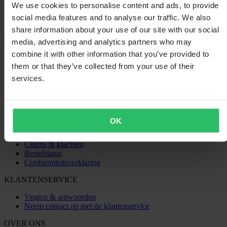
We use cookies to personalise content and ads, to provide
social media features and to analyse our traffic. We also
share information about your use of our site with our social
Laden...
media, advertising and analytics partners who may
combine it with other information that you’ve provided to
SHOPPEN
them or that they’ve collected from your use of their
services.
Algemene Voorwaarden
Privacybeleid
Verzending & levering
Betaling
Retourneren
OK
Herroepingsrecht
Informatie over recycling
Claims & klachten
Bestelstatus
Conformiteitsverklaring
KLANTENSERVICE
Vragen & antwoorden
Neem contact op met de klantenservice
OVER ONS