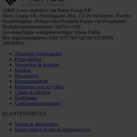
24MX is een onderdeel van Pierce Group AB
Pierce Group AB | Fleminggatan 20A, 112 26 Stockholm, Zweden
Handelsregister: Bolagsverket/Zweedse Kamer van Koophandel
Bedrijfsregistratienummer: 556763-1592
Gevolmachtigde vertegenwoordiger: Göran Dahlin
Btw-registratienummer: OSS VAT NO SE556763159201
SHOPPEN
Algemene Voorwaarden
Privacybeleid
Verzending & levering
Betaling
Retourneren
Herroepingsrecht
Informatie over recycling
Claims & klachten
Bestelstatus
Conformiteitsverklaring
KLANTENSERVICE
Vragen & antwoorden
Neem contact op met de klantenservice