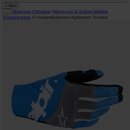
Next
Motocross Uitrusting
/
Motorcross & Enduro kleding
…
/
Handschoenen
/
Crosshandschoenen Alpinestars Techstar