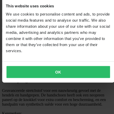
XXL
Uitverkocht
In winkelwagen
This website uses cookies
We use cookies to personalise content and ads, to provide
social media features and to analyse our traffic. We also
share information about your use of our site with our social
media, advertising and analytics partners who may
combine it with other information that you’ve provided to
Bezorging: 5–9 werkdagen
them or that they’ve collected from your use of their
services.
60 dagen retourrecht
Bekijk retourvoorwaarden
OK
Beschrijving
Geavanceerde stretchstof voor een nauwkeurig gevoel met de
hendels en handgrepen. De handschoen heeft ook een neopreen
paneel op de knokkel voor extra comfort en bescherming, en een
handpalm van synthetisch suède voor een hoge duurzaamheid.
Kenmerken: