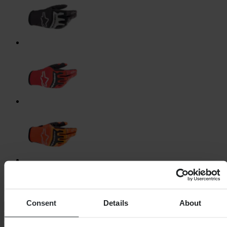
+9
Kies handschoenmaat
Consent
Details
About
Maattabel
S
Lage voorraad
M
Uitverkocht
L
Uitverkocht
XL
Uitverkocht