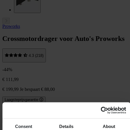
Proworks
Crossmotordrager voor Auto's Proworks
4.3 (218)
-44%
€ 111,99
€ 199,99
Je bespaart € 88,00
Laagsteprijsgarantie
Op voorraad
In winkelwagen
Consent
Details
About