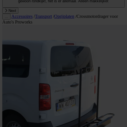
gewoon rondkijkt, het is er allemaal. Alleen makkelijker.
Next
Accessoires
/
Transport
/
Oprijplaten
/
Crossmotordrager voor
…
Auto's Proworks