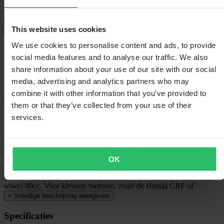
This website uses cookies
We use cookies to personalise content and ads, to provide
Bezorging: 5–9 werkdagen
social media features and to analyse our traffic. We also
share information about your use of our site with our social
media, advertising and analytics partners who may
60 dagen retourrecht
combine it with other information that you’ve provided to
Bekijk retourvoorwaarden
them or that they’ve collected from your use of their
services.
Beschrijving
Deze drager wordt op de trekhaak gemonteerd en de lengte van de
drager kan worden aangepast aan motoren tussen 140-180 cm voor
OK
een reeks kleinere motoren.
Geschikt voor minicross, Fiddy, Pitbike 50cc-125cc-200cc, of big
wheel 80cc. Voor kleinere motoren, zoals de Honda CRF of
+
Volledige beschrijving weergeven
Specificaties