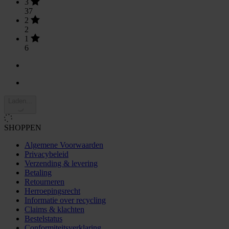
3
37
2
2
1
6
Laden...
SHOPPEN
Algemene Voorwaarden
Privacybeleid
Verzending & levering
Betaling
Retourneren
Herroepingsrecht
Informatie over recycling
Claims & klachten
Bestelstatus
Conformiteitsverklaring