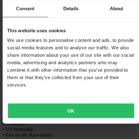
Consent
Details
About
This website uses cookies
Bezorging: 5–9 werkdagen
We use cookies to personalise content and ads, to provide
social media features and to analyse our traffic. We also
share information about your use of our site with our social
media, advertising and analytics partners who may
60 dagen retourrecht
combine it with other information that you’ve provided to
them or that they’ve collected from your use of their
Bekijk retourvoorwaarden
services.
Beschrijving
Tentwand voor de XLMOTO Race Tent met een deur die is
aangepast met stevige ritsen. Perfect voor slecht weer of als u
OK
gewoon wat rust en stilte nodig heeft.
Kenmerken:
• UV-bestendig
• Past op alle Race-tenten.