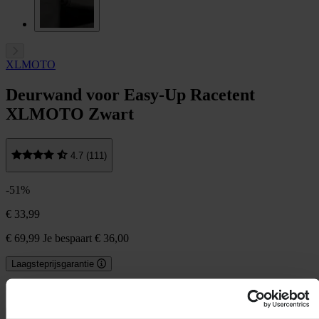
XLMOTO
Deurwand voor Easy-Up Racetent
XLMOTO Zwart
4.7 (111)
-51%
€ 33,99
€ 69,99
Je bespaart € 36,00
Laagsteprijsgarantie
Op voorraad
In winkelwagen