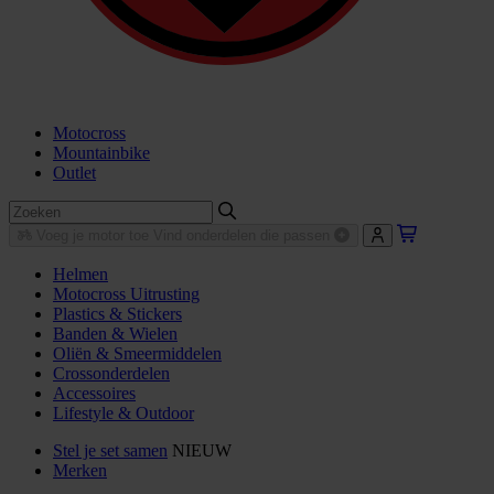
Motocross
Mountainbike
Outlet
Voeg je motor toe
Vind onderdelen die passen
Helmen
Motocross Uitrusting
Plastics & Stickers
Banden & Wielen
Oliën & Smeermiddelen
Crossonderdelen
Accessoires
Lifestyle & Outdoor
Stel je set samen
NIEUW
Merken