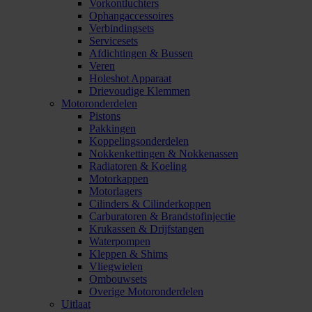
Vorkontluchters
Ophangaccessoires
Verbindingsets
Servicesets
Afdichtingen & Bussen
Veren
Holeshot Apparaat
Drievoudige Klemmen
Motoronderdelen
Pistons
Pakkingen
Koppelingsonderdelen
Nokkenkettingen & Nokkenassen
Radiatoren & Koeling
Motorkappen
Motorlagers
Cilinders & Cilinderkoppen
Carburatoren & Brandstofinjectie
Krukassen & Drijfstangen
Waterpompen
Kleppen & Shims
Vliegwielen
Ombouwsets
Overige Motoronderdelen
Uitlaat