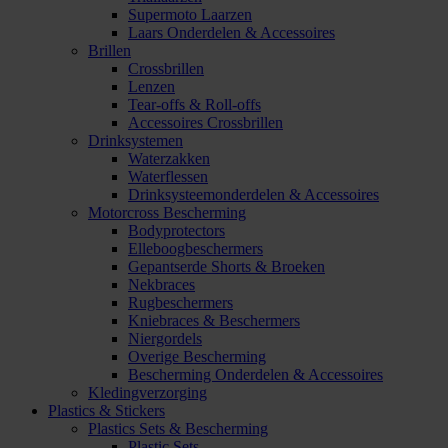
Supermoto Laarzen
Laars Onderdelen & Accessoires
Brillen
Crossbrillen
Lenzen
Tear-offs & Roll-offs
Accessoires Crossbrillen
Drinksystemen
Waterzakken
Waterflessen
Drinksysteemonderdelen & Accessoires
Motorcross Bescherming
Bodyprotectors
Elleboogbeschermers
Gepantserde Shorts & Broeken
Nekbraces
Rugbeschermers
Kniebraces & Beschermers
Niergordels
Overige Bescherming
Bescherming Onderdelen & Accessoires
Kledingverzorging
Plastics & Stickers
Plastics Sets & Bescherming
Plastic Sets