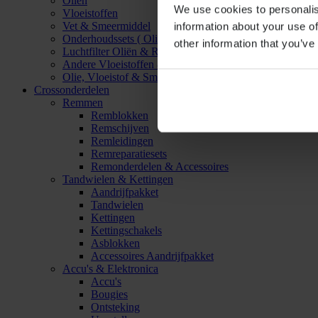
Oliën
We use cookies to personalis
Vloeistoffen
Vet & Smeermiddel
information about your use of
Onderhoudssets ( Olie & Filter)
other information that you’ve
Luchtfilter Oliën & Reinigers
Andere Vloeistoffen & Smeermiddelen
Olie, Vloeistof & Smeermiddel Accessoires
Crossonderdelen
Remmen
Remblokken
Remschijven
Remleidingen
Remreparatiesets
Remonderdelen & Accessoires
Tandwielen & Kettingen
Aandrijfpakket
Tandwielen
Kettingen
Kettingschakels
Asblokken
Accessoires Aandrijfpakket
Accu's & Elektronica
Accu's
Bougies
Ontsteking