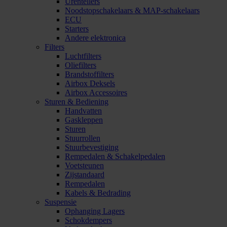
Urentellers
Noodstopschakelaars & MAP-schakelaars
ECU
Starters
Andere elektronica
Filters
Luchtfilters
Oliefilters
Brandstoffilters
Airbox Deksels
Airbox Accessoires
Sturen & Bediening
Handvatten
Gaskleppen
Sturen
Stuurrollen
Stuurbevestiging
Rempedalen & Schakelpedalen
Voetsteunen
Zijstandaard
Rempedalen
Kabels & Bedrading
Suspensie
Ophanging Lagers
Schokdempers