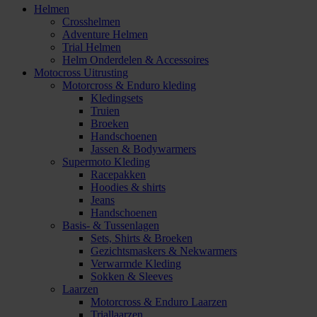
Helmen
Crosshelmen
Adventure Helmen
Trial Helmen
Helm Onderdelen & Accessoires
Motocross Uitrusting
Motorcross & Enduro kleding
Kledingsets
Truien
Broeken
Handschoenen
Jassen & Bodywarmers
Supermoto Kleding
Racepakken
Hoodies & shirts
Jeans
Handschoenen
Basis- & Tussenlagen
Sets, Shirts & Broeken
Gezichtsmaskers & Nekwarmers
Verwarmde Kleding
Sokken & Sleeves
Laarzen
Motorcross & Enduro Laarzen
Triallaarzen