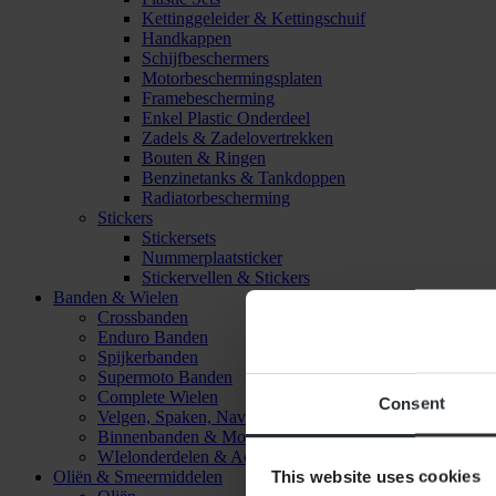
Kettinggeleider & Kettingschuif
Handkappen
Schijfbeschermers
Motorbeschermingsplaten
Framebescherming
Enkel Plastic Onderdeel
Zadels & Zadelovertrekken
Bouten & Ringen
Benzinetanks & Tankdoppen
Radiatorbescherming
Stickers
Stickersets
Nummerplaatsticker
Stickervellen & Stickers
Banden & Wielen
Crossbanden
Enduro Banden
Spijkerbanden
Supermoto Banden
Complete Wielen
Consent
Velgen, Spaken, Naven & Lagers
Binnenbanden & Mousses
WIelonderdelen & Accessoires
This website uses cookies
Oliën & Smeermiddelen