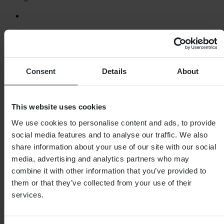
Laden...
Consent
Details
About
SHOPPEN
Algemene Voorwaarden
Privacybeleid
This website uses cookies
Verzending & levering
Betaling
We use cookies to personalise content and ads, to provide
Retourneren
social media features and to analyse our traffic. We also
Herroepingsrecht
share information about your use of our site with our social
Informatie over recycling
Claims & klachten
media, advertising and analytics partners who may
Bestelstatus
combine it with other information that you’ve provided to
Conformiteitsverklaring
them or that they’ve collected from your use of their
KLANTENSERVICE
services.
Vragen & antwoorden
Neem contact op met de klantenservice