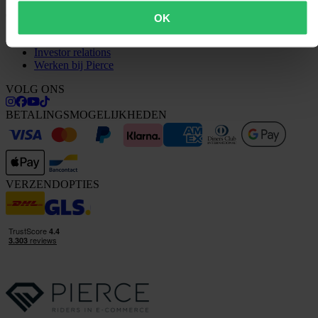
OVER ONS
OK
Over 24MX
Investor relations
Werken bij Pierce
VOLG ONS
BETALINGSMOGELIJKHEDEN
VERZENDOPTIES