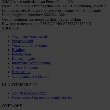
24MX is een onderdeel van Pierce Group AB
Pierce Group AB | Fleminggatan 20A, 112 26 Stockholm, Zweden
Handelsregister: Bolagsverket/Zweedse Kamer van Koophandel
Bedrijfsregistratienummer: 556763-1592
Gevolmachtigde vertegenwoordiger: Göran Dahlin
Btw-registratienummer: OSS VAT NO SE556763159201
SHOPPEN
Algemene Voorwaarden
Privacybeleid
Verzending & levering
Betaling
Retourneren
Herroepingsrecht
Informatie over recycling
Claims & klachten
Bestelstatus
Conformiteitsverklaring
KLANTENSERVICE
Vragen & antwoorden
Neem contact op met de klantenservice
OVER ONS