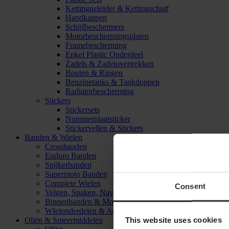
Kettinggeleider & Kettingschuif
Handkappen
Schijfbeschermers
Motorbeschermingsplaten
Framebescherming
Enkel Plastic Onderdeel
Zadels & Zadelovertrekken
Bouten & Ringen
Benzinetanks & Tankdoppen
Radiatorbescherming
Stickers
Stickersets
Nummerplaatsticker
Stickervellen & Stickers
Banden & Wielen
Crossbanden
Enduro Banden
Spijkerbanden
Supermoto Banden
Complete Wielen
Consent
Velgen, Spaken, Naven & Lagers
Binnenbanden & Mousses
WIelonderdelen & Accessoires
This website uses cookies
Oliën & Smeermiddelen