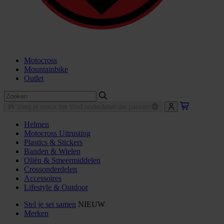
Motocross
Mountainbike
Outlet
Voeg je motor toe
Vind onderdelen die passen
Helmen
Motocross Uitrusting
Plastics & Stickers
Banden & Wielen
Oliën & Smeermiddelen
Crossonderdelen
Accessoires
Lifestyle & Outdoor
Stel je set samen
NIEUW
Merken