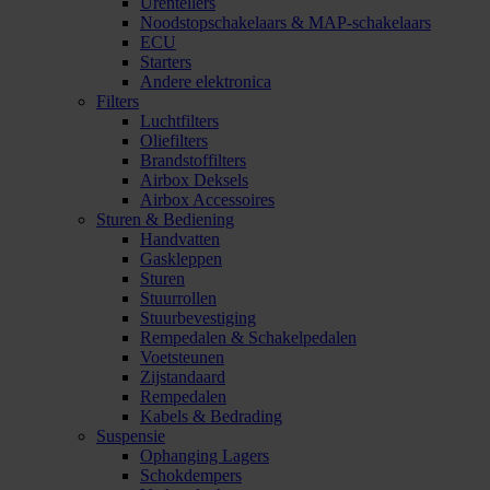
Urentellers
Noodstopschakelaars & MAP-schakelaars
ECU
Starters
Andere elektronica
Filters
Luchtfilters
Oliefilters
Brandstoffilters
Airbox Deksels
Airbox Accessoires
Sturen & Bediening
Handvatten
Gaskleppen
Sturen
Stuurrollen
Stuurbevestiging
Rempedalen & Schakelpedalen
Voetsteunen
Zijstandaard
Rempedalen
Kabels & Bedrading
Suspensie
Ophanging Lagers
Schokdempers