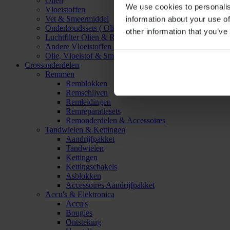
Oliën
We use cookies to personalis
Vloeistoffen
Vet & Smeermiddel
information about your use of
Onderhoudssets ( Olie & Filter)
other information that you’ve
Luchtfilter Oliën & Reinigers
Andere Vloeistoffen & Smeermiddelen
Olie, Vloeistof & Smeermiddel Accessoires
Crossonderdelen
Remmen
Remblokken
Remschijven
Remleidingen
Remreparatiesets
Remonderdelen & Accessoires
Tandwielen & Kettingen
Aandrijfpakket
Tandwielen
Kettingen
Kettingschakels
Asblokken
Accessoires Aandrijfpakket
Accu's & Elektronica
Accu's
Bougies
Ontsteking