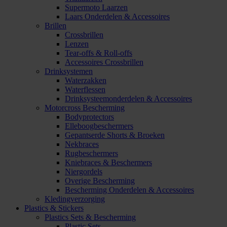
Supermoto Laarzen
Laars Onderdelen & Accessoires
Brillen
Crossbrillen
Lenzen
Tear-offs & Roll-offs
Accessoires Crossbrillen
Drinksystemen
Waterzakken
Waterflessen
Drinksysteemonderdelen & Accessoires
Motorcross Bescherming
Bodyprotectors
Elleboogbeschermers
Gepantserde Shorts & Broeken
Nekbraces
Rugbeschermers
Kniebraces & Beschermers
Niergordels
Overige Bescherming
Bescherming Onderdelen & Accessoires
Kledingverzorging
Plastics & Stickers
Plastics Sets & Bescherming
Plastic Sets