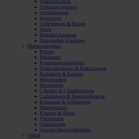
Vorkontluchters
Ophangaccessoires
Verbindingsets
Servicesets
Afdichtingen & Bussen
Veren
Holeshot Apparaat
Drievoudige Klemmen
Motoronderdelen
Pistons
Pakkingen
Koppelingsonderdelen
Nokkenkettingen & Nokkenassen
Radiatoren & Koeling
Motorkappen
Motorlagers
Cilinders & Cilinderkoppen
Carburatoren & Brandstofinjectie
Krukassen & Drijfstangen
Waterpompen
Kleppen & Shims
Vliegwielen
Ombouwsets
Overige Motoronderdelen
Uitlaat