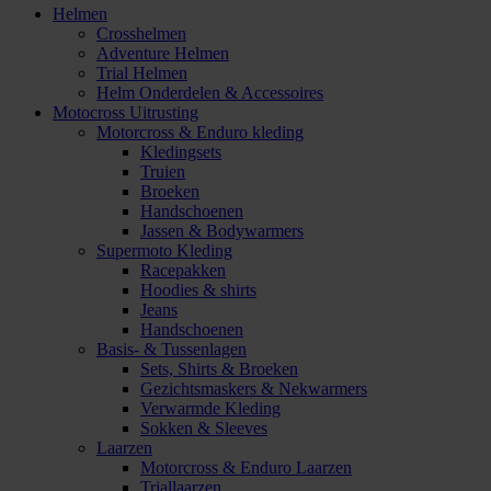
Helmen
Crosshelmen
Adventure Helmen
Trial Helmen
Helm Onderdelen & Accessoires
Motocross Uitrusting
Motorcross & Enduro kleding
Kledingsets
Truien
Broeken
Handschoenen
Jassen & Bodywarmers
Supermoto Kleding
Racepakken
Hoodies & shirts
Jeans
Handschoenen
Basis- & Tussenlagen
Sets, Shirts & Broeken
Gezichtsmaskers & Nekwarmers
Verwarmde Kleding
Sokken & Sleeves
Laarzen
Motorcross & Enduro Laarzen
Triallaarzen