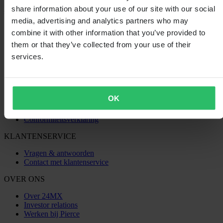
share information about your use of our site with our social
media, advertising and analytics partners who may
SHOPPEN
combine it with other information that you’ve provided to
Algemene Voorwaarden
them or that they’ve collected from your use of their
Privacybeleid
services.
Verzending & levering
Betaling
Retourneren
Herroepingsrecht
Informatie over recycling
OK
Claims & klachten
Bestelstatus
Conformiteitsverklaring
KLANTENSERVICE
Vragen & antwoorden
Contact met klantenservice
OVER ONS
Over 24MX
Investor relations
Werken bij Pierce