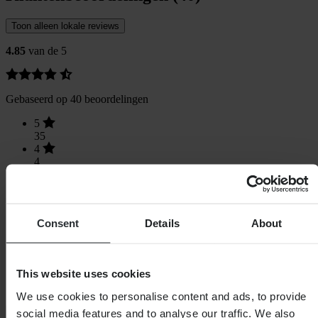
Toon alleen lokale reviews
4.85
van de 5
Gebaseerd op 40 beoordelingen
5
35
4
4
3
1
2
0
Consent
Details
About
1
0
This website uses cookies
We use cookies to personalise content and ads, to provide
social media features and to analyse our traffic. We also
Laden...