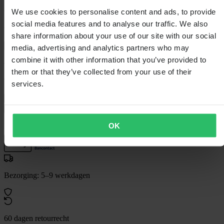
€ 9,49
We use cookies to personalise content and ads, to provide
social media features and to analyse our traffic. We also
€ 25,99
Je bespaart € 16,50
share information about your use of our site with our social
Laagsteprijsgarantie
media, advertising and analytics partners who may
combine it with other information that you’ve provided to
Op voorraad
them or that they’ve collected from your use of their
9x50
services.
9x50
In winkelwagen
OK
Bezorging: 5–9 werkdagen
60 dagen retourrecht