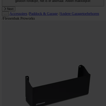
gewoon rondkijkt, het is er allemaal. Alleen makkelijker.
Next
Accessoires
/
Paddock & Garage
/
Andere Garagetoebehoren
…
/
Flessenbak Proworks