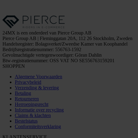
24MX is een onderdeel van Pierce Group AB
Pierce Group AB | Fleminggatan 20A, 112 26 Stockholm, Zweden
Handelsregister: Bolagsverket/Zweedse Kamer van Koophandel
Bedrijfsregistratienummer: 556763-1592
Gevolmachtigde vertegenwoordiger: Göran Dahlin
Btw-registratienummer: OSS VAT NO SE556763159201
SHOPPEN
Algemene Voorwaarden
Privacybeleid
Verzending & levering
Betaling
Retourneren
Herroepingsrecht
Informatie over recycling
Claims & klachten
Bestelstatus
Conformiteitsverklaring
KLANTENSERVICE