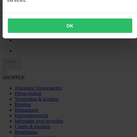
3
1
2
0
1
OK
0
Laden...
SHOPPEN
Algemene Voorwaarden
Privacybeleid
Verzending & levering
Betaling
Retourneren
Herroepingsrecht
Informatie over recycling
Claims & klachten
Bestelstatus