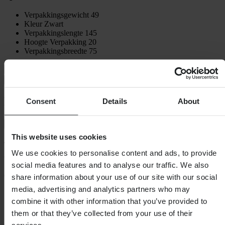
Verpakkingsgewicht
49
Kleur
Zwart
Verpakkingslengte
145
Hoogte Verpakking
20
Verpakkingsbreedte
75
Verzending & retouren
Veiligheidsinformatie
Klantenbeoordelingen (5)
Consent
Details
About
Toon alleen lokale reviews
This website uses cookies
4.4
van de 5
We use cookies to personalise content and ads, to provide
social media features and to analyse our traffic. We also
Gebaseerd op 5 beoordelingen
share information about your use of our site with our social
media, advertising and analytics partners who may
5
combine it with other information that you’ve provided to
3
4
them or that they’ve collected from your use of their
1
services.