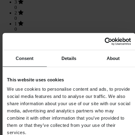
3
0
2
0
1
0
Consent
Details
About
Laden...
SHOPPEN
This website uses cookies
Algemene Voorwaarden
We use cookies to personalise content and ads, to provide
Privacybeleid
social media features and to analyse our traffic. We also
Verzending & levering
Betaling
share information about your use of our site with our social
Retourneren
media, advertising and analytics partners who may
Herroepingsrecht
combine it with other information that you’ve provided to
Informatie over recycling
Claims & klachten
them or that they’ve collected from your use of their
Bestelstatus
services.