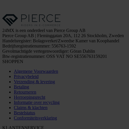
24MX is een onderdeel van Pierce Group AB
Pierce Group AB | Fleminggatan 20A, 112 26 Stockholm, Zweden
Handelsregister: Bolagsverket/Zweedse Kamer van Koophandel
Bedrijfsregistratienummer: 556763-1592
Gevolmachtigde vertegenwoordiger: Göran Dahlin
Btw-registratienummer: OSS VAT NO SE556763159201
SHOPPEN
Algemene Voorwaarden
Privacybeleid
Verzending & levering
Betaling
Retourneren
Herroepingsrecht
Informatie over recycling
Claims & klachten
Bestelstatus
Conformiteitsverklaring
KLANTENSERVICE