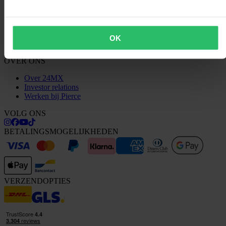
Conformiteitsverklaring
KLANTENSERVICE
Vragen & antwoorden
OK
Neem contact op met de klantenservice
OVER ONS
Over 24MX
Investor relations
Werken bij Pierce
VOLG ONS
BETALINGSMOGELIJKHEDEN
VERZENDOPTIES