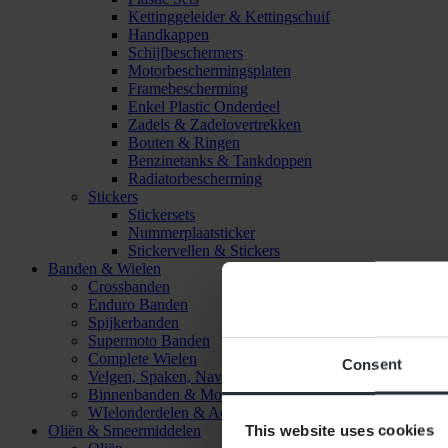
Kettinggeleider & Kettingschuif
Handkappen
Schijfbeschermers
Motorbeschermingsplaten
Framebescherming
Enkel Plastic Onderdeel
Zadels & Zadelovertrekken
Bouten & Ringen
Benzinetanks & Tankdoppen
Radiatorbescherming
Stickers
Stickersets
Nummerplaatsticker
Stickervellen & Stickers
Banden & Wielen
Crossbanden
Enduro Banden
Spijkerbanden
Supermoto Banden
Complete Wielen
Consent
Velgen, Spaken, Naven & Lagers
Binnenbanden & Mousses
WIelonderdelen & Accessoires
This website uses cookies
Oliën & Smeermiddelen