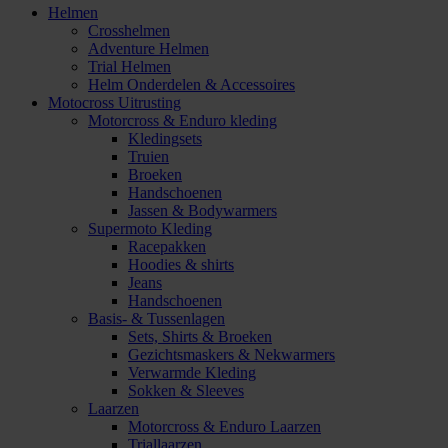
Helmen
Crosshelmen
Adventure Helmen
Trial Helmen
Helm Onderdelen & Accessoires
Motocross Uitrusting
Motorcross & Enduro kleding
Kledingsets
Truien
Broeken
Handschoenen
Jassen & Bodywarmers
Supermoto Kleding
Racepakken
Hoodies & shirts
Jeans
Handschoenen
Basis- & Tussenlagen
Sets, Shirts & Broeken
Gezichtsmaskers & Nekwarmers
Verwarmde Kleding
Sokken & Sleeves
Laarzen
Motorcross & Enduro Laarzen
Triallaarzen