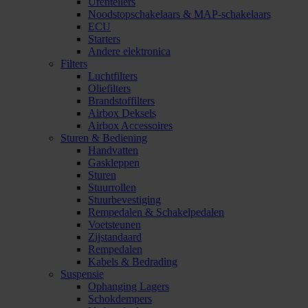
Urentellers
Noodstopschakelaars & MAP-schakelaars
ECU
Starters
Andere elektronica
Filters
Luchtfilters
Oliefilters
Brandstoffilters
Airbox Deksels
Airbox Accessoires
Sturen & Bediening
Handvatten
Gaskleppen
Sturen
Stuurrollen
Stuurbevestiging
Rempedalen & Schakelpedalen
Voetsteunen
Zijstandaard
Rempedalen
Kabels & Bedrading
Suspensie
Ophanging Lagers
Schokdempers