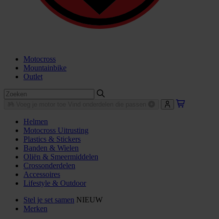
Motocross
Mountainbike
Outlet
Voeg je motor toe
Vind onderdelen die passen
Helmen
Motocross Uitrusting
Plastics & Stickers
Banden & Wielen
Oliën & Smeermiddelen
Crossonderdelen
Accessoires
Lifestyle & Outdoor
Stel je set samen
NIEUW
Merken