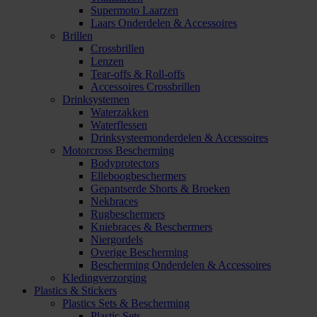
Supermoto Laarzen
Laars Onderdelen & Accessoires
Brillen
Crossbrillen
Lenzen
Tear-offs & Roll-offs
Accessoires Crossbrillen
Drinksystemen
Waterzakken
Waterflessen
Drinksysteemonderdelen & Accessoires
Motorcross Bescherming
Bodyprotectors
Elleboogbeschermers
Gepantserde Shorts & Broeken
Nekbraces
Rugbeschermers
Kniebraces & Beschermers
Niergordels
Overige Bescherming
Bescherming Onderdelen & Accessoires
Kledingverzorging
Plastics & Stickers
Plastics Sets & Bescherming
Plastic Sets