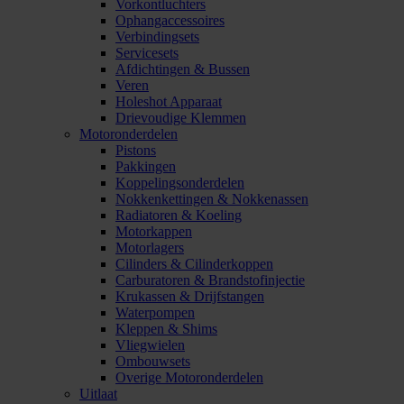
Vorkontluchters
Ophangaccessoires
Verbindingsets
Servicesets
Afdichtingen & Bussen
Veren
Holeshot Apparaat
Drievoudige Klemmen
Motoronderdelen
Pistons
Pakkingen
Koppelingsonderdelen
Nokkenkettingen & Nokkenassen
Radiatoren & Koeling
Motorkappen
Motorlagers
Cilinders & Cilinderkoppen
Carburatoren & Brandstofinjectie
Krukassen & Drijfstangen
Waterpompen
Kleppen & Shims
Vliegwielen
Ombouwsets
Overige Motoronderdelen
Uitlaat