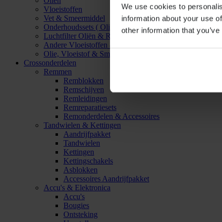
Oliën
We use cookies to personalis
Vloeistoffen
Vet & Smeermiddel
information about your use of
Onderhoudssets ( Olie & Filter)
other information that you’ve
Luchtfilter Oliën & Reinigers
Andere Vloeistoffen & Smeermiddelen
Olie, Vloeistof & Smeermiddel Accessoires
Crossonderdelen
Remmen
Remblokken
Remschijven
Remleidingen
Remreparatiesets
Remonderdelen & Accessoires
Tandwielen & Kettingen
Aandrijfpakket
Tandwielen
Kettingen
Kettingschakels
Asblokken
Accessoires Aandrijfpakket
Accu's & Elektronica
Accu's
Bougies
Ontsteking