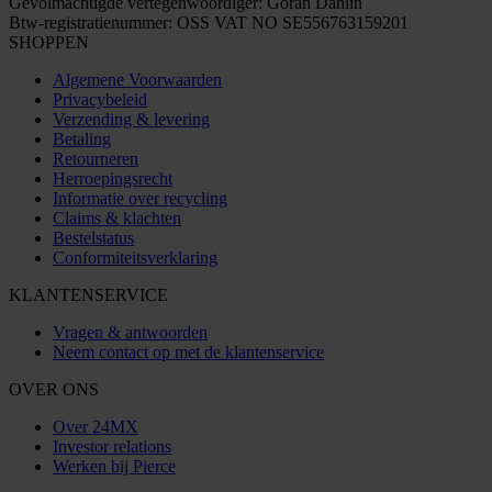
Gevolmachtigde vertegenwoordiger: Göran Dahlin
Btw-registratienummer: OSS VAT NO SE556763159201
SHOPPEN
Algemene Voorwaarden
Privacybeleid
Verzending & levering
Betaling
Retourneren
Herroepingsrecht
Informatie over recycling
Claims & klachten
Bestelstatus
Conformiteitsverklaring
KLANTENSERVICE
Vragen & antwoorden
Neem contact op met de klantenservice
OVER ONS
Over 24MX
Investor relations
Werken bij Pierce