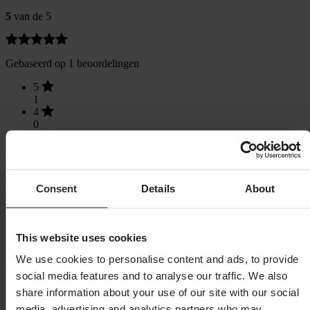
5
van de 5
Gebaseerd op 1 beoordelingen
5
1
4
0
3
0
2
0
1
Consent
Details
About
0
This website uses cookies
We use cookies to personalise content and ads, to provide
social media features and to analyse our traffic. We also
SHOPPEN
share information about your use of our site with our social
Algemene Voorwaarden
media, advertising and analytics partners who may