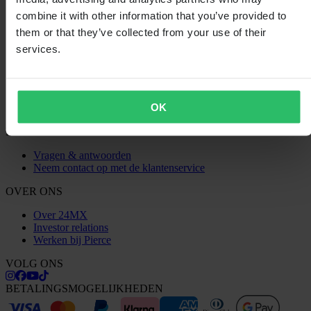
Privacybeleid
combine it with other information that you’ve provided to
Verzending & levering
them or that they’ve collected from your use of their
Betaling
Retourneren
services.
Herroepingsrecht
Informatie over recycling
Claims & klachten
Bestelstatus
OK
Conformiteitsverklaring
KLANTENSERVICE
Vragen & antwoorden
Neem contact op met de klantenservice
OVER ONS
Over 24MX
Investor relations
Werken bij Pierce
VOLG ONS
BETALINGSMOGELIJKHEDEN