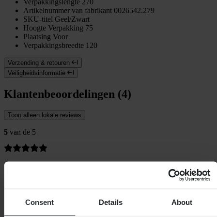
Verpakkingslengte
270
Artikelnummer van fabrikant
0026542.279
SKU-titel
Geel/Zwart
Hoogte Verpakking
75
Plaatsing
Voor
Verpakkingsbreedte
120
Verzending & retouren
Veiligheidsinformatie
Klantenbeoordelingen (4)
Toon alleen lokale reviews
5
van de 5
Gebaseerd op 4 beoordelingen
5
4
4
Consent
Details
About
0
3