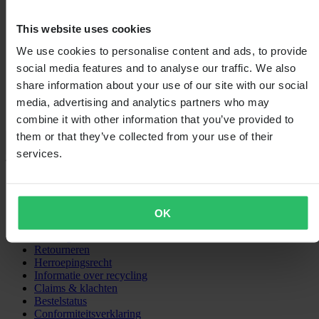
0
2
This website uses cookies
0
1
We use cookies to personalise content and ads, to provide
0
social media features and to analyse our traffic. We also
share information about your use of our site with our social
media, advertising and analytics partners who may
combine it with other information that you’ve provided to
them or that they’ve collected from your use of their
Laden...
services.
SHOPPEN
Algemene Voorwaarden
Privacybeleid
OK
Verzending & levering
Betaling
Retourneren
Herroepingsrecht
Informatie over recycling
Claims & klachten
Bestelstatus
Conformiteitsverklaring