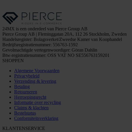
24MX is een onderdeel van Pierce Group AB
Pierce Group AB | Fleminggatan 20A, 112 26 Stockholm, Zweden
Handelsregister: Bolagsverket/Zweedse Kamer van Koophandel
Bedrijfsregistratienummer: 556763-1592
Gevolmachtigde vertegenwoordiger: Göran Dahlin
Btw-registratienummer: OSS VAT NO SE556763159201
SHOPPEN
Algemene Voorwaarden
Privacybeleid
Verzending & levering
Betaling
Retourneren
Herroepingsrecht
Informatie over recycling
Claims & klachten
Bestelstatus
Conformiteitsverklaring
KLANTENSERVICE