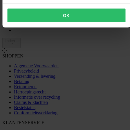
0
1
0
OK
Laden...
SHOPPEN
Algemene Voorwaarden
Privacybeleid
Verzending & levering
Betaling
Retourneren
Herroepingsrecht
Informatie over recycling
Claims & klachten
Bestelstatus
Conformiteitsverklaring
KLANTENSERVICE