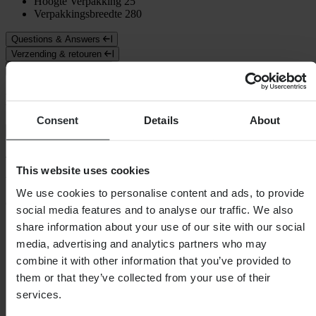
Hoogte Verpakking
25
Verpakkingsbreedte
280
Questions & Answers
Verzending & retouren
Veiligheidsinformatie
Klantenbeoordelingen (397)
Consent
Details
About
Toon alleen lokale reviews
4.81
van de 5
This website uses cookies
We use cookies to personalise content and ads, to provide
Gebaseerd op 397 beoordelingen
social media features and to analyse our traffic. We also
share information about your use of our site with our social
5
334
media, advertising and analytics partners who may
4
combine it with other information that you’ve provided to
51
them or that they’ve collected from your use of their
3
12
services.
2