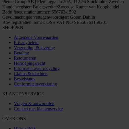
Pierce Group AB | Fleminggatan 20A, 112 26 Stockholm, Zweden
Handelsregister: Bolagsverket/Zweedse Kamer van Koophandel
Bedrijfsregistratienummer: 556763-1592
Gevolmachtigde vertegenwoordiger: Göran Dahlin
Btw-registratienummer: OSS VAT NO SE556763159201
SHOPPEN
Algemene Voorwaarden
Privacybeleid
Verzending & levering
Betaling
Retourneren
Herroepingsrecht
Informatie over recycling
Claims & klachten
Bestelstatus
Conformiteitsverklaring
KLANTENSERVICE
Vragen & antwoorden
Contact met klantenservice
OVER ONS
Over 24MX