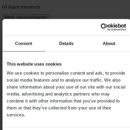
60 dagen retourrecht
Bekijk retourvoorwaarden
Beschrijving
Eenvoudig te gebruiken heuptasje gemaakt van 100% sterk
Consent
Details
About
polyester. De heupriem is verstelbaar en de tas heeft in totaal 5
vakken voor al uw spullen.
- Verstelbare heupriem. - 2 Vakken aan de voorzijde met ritssluiting.
- 2 zijvakken met ritssluiting. - 1 achtervak met ritssluiting
This website uses cookies
32x12x8
We use cookies to personalise content and ads, to provide
social media features and to analyse our traffic. We also
Specificaties
share information about your use of our site with our social
Verpakkingsgewicht
158
media, advertising and analytics partners who may
Waterdicht
Nee
combine it with other information that you’ve provided to
Kleur
Donkere Camouflage
them or that they’ve collected from your use of their
Verpakkingslengte
305
SKU-titel
One Size
services.
Hoogte Verpakking
55
Verpakkingsbreedte
120