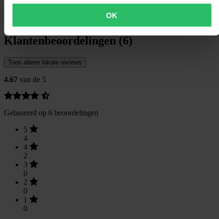
Verzending & retouren
OK
Veiligheidsinformatie
Klantenbeoordelingen (6)
Toon alleen lokale reviews
4.67
van de 5
Gebaseerd op 6 beoordelingen
5
4
4
2
3
0
2
0
1
0